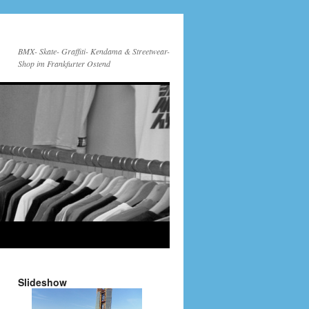
BMX- Skate- Graffiti- Kendama & Streetwear-
Shop im Frankfurter Ostend
Slideshow