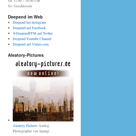
Sa: 11.00 – 18.00 Uhr
So: Geschlossen
Deepend im Web
Deepend bei Instagram
Deepend auf Facebook
@DeependFFM auf Twitter
Deepend Youtube Channel
Deepend auf Vimeo.com
Aleatory-Pictures
Aleatory Pictures
Analog
Photographie von Spangi