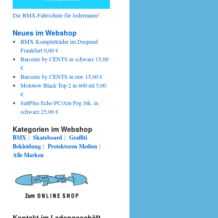
Die BMX-Fahrschule für Jedermann!
Neues im Webshop
BMX Kompletträder im Deepend
Frankfurt 0,00 €
Barcents by CENTS in schwarz 15,00
€
Barcents by CENTS in raw 15,00 €
Molotow Black Top 2 in 600 ml 5,00
€
SaltPlus Echo PC/Alu Peg Stk. in
schwarz 25,00 €
Kategorien im Webshop
BMX
|
Skateboard
|
Graffiti
Bekleidung
|
Protektoren
Medien
|
Alle Marken
Kontakt im Ladengeschäft