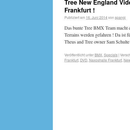
Tree New England Vid
Frankfurt !
Publiziert am
16. Juni 2014
von
spangi
Das bunte Tree BMX Team macht di
Terrains werden gefahren ! Da ist f
Theus and Tree owner Sam Schul
Veröffentlicht unter
BMX
,
Specials
|
Versch
Frankfurt
,
DVD
,
Naxoshalle Frankfurt
,
New