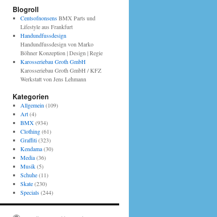
Blogroll
Centsofnonsens
BMX Parts und
Lifestyle aus Frankfurt
Handundfussdesign
Handundfussdesign von Marko
Böhner Konzeption | Design | Regie
Karosseriebau Groth GmbH
Karosseriebau Groth GmbH / KFZ
Werkstatt von Jens Lehmann
Kategorien
Allgemein
(109)
Art
(4)
BMX
(934)
Clothing
(61)
Graffiti
(323)
Kendama
(30)
Media
(36)
Musik
(5)
Schuhe
(11)
Skate
(230)
Specials
(244)