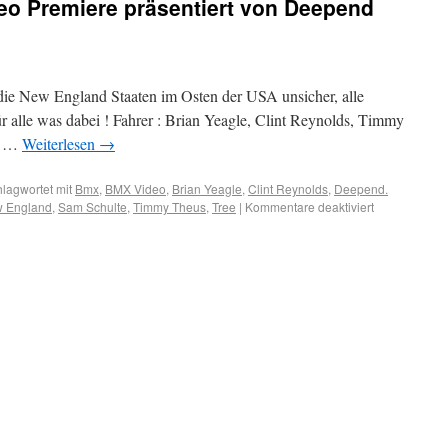
eo Premiere präsentiert von Deepend
e New England Staaten im Osten der USA unsicher, alle
ür alle was dabei ! Fahrer : Brian Yeagle, Clint Reynolds, Timmy
te …
Weiterlesen
→
lagwortet mit
Bmx
,
BMX Video
,
Brian Yeagle
,
Clint Reynolds
,
Deepend.
 England
,
Sam Schulte
,
Timmy Theus
,
Tree
|
Kommentare deaktiviert