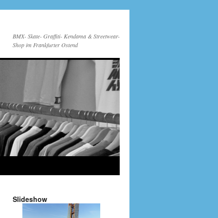
BMX- Skate- Graffiti- Kendama & Streetwear-
Shop im Frankfurter Ostend
Slideshow