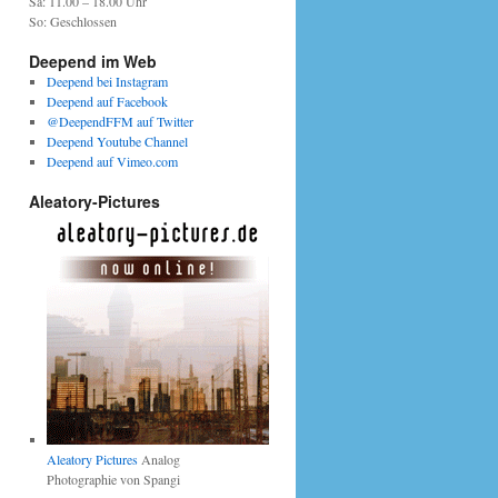
Sa: 11.00 – 18.00 Uhr
So: Geschlossen
Deepend im Web
Deepend bei Instagram
Deepend auf Facebook
@DeependFFM auf Twitter
Deepend Youtube Channel
Deepend auf Vimeo.com
Aleatory-Pictures
Aleatory Pictures
Analog
Photographie von Spangi