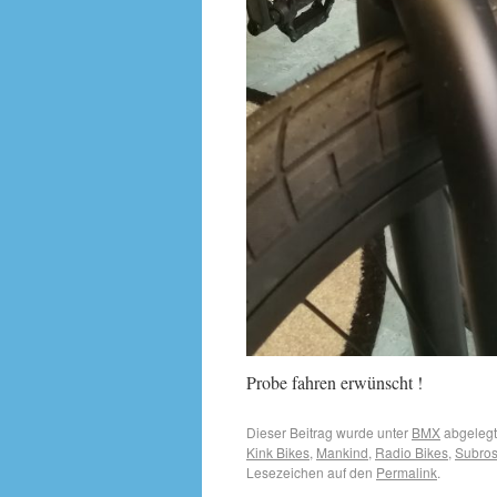
Probe fahren erwünscht !
Dieser Beitrag wurde unter
BMX
abgelegt
Kink Bikes
,
Mankind
,
Radio Bikes
,
Subro
Lesezeichen auf den
Permalink
.