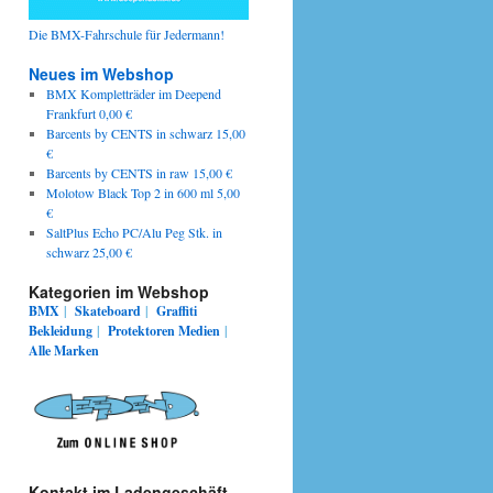
Die BMX-Fahrschule für Jedermann!
Neues im Webshop
BMX Kompletträder im Deepend
Frankfurt 0,00 €
Barcents by CENTS in schwarz 15,00
€
Barcents by CENTS in raw 15,00 €
Molotow Black Top 2 in 600 ml 5,00
€
SaltPlus Echo PC/Alu Peg Stk. in
schwarz 25,00 €
Kategorien im Webshop
BMX
|
Skateboard
|
Graffiti
Bekleidung
|
Protektoren
Medien
|
Alle Marken
Kontakt im Ladengeschäft