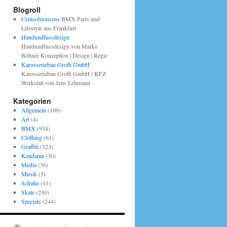
Blogroll
Centsofnonsens
BMX Parts und
Lifestyle aus Frankfurt
Handundfussdesign
Handundfussdesign von Marko
Böhner Konzeption | Design | Regie
Karosseriebau Groth GmbH
Karosseriebau Groth GmbH / KFZ
Werkstatt von Jens Lehmann
Kategorien
Allgemein
(109)
Art
(4)
BMX
(934)
Clothing
(61)
Graffiti
(323)
Kendama
(30)
Media
(36)
Musik
(5)
Schuhe
(11)
Skate
(230)
Specials
(244)