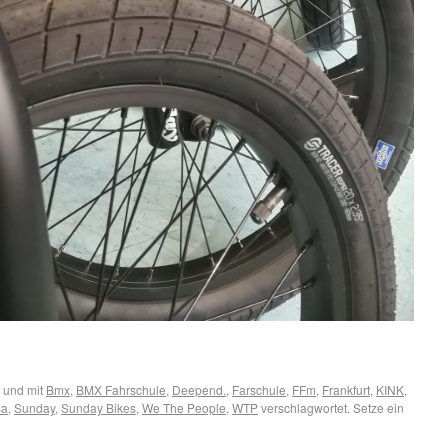
 und mit
Bmx
,
BMX Fahrschule
,
Deepend.
,
Farschule
,
FFm
,
Frankfurt
,
KINK
,
sa
,
Sunday
,
Sunday Bikes
,
We The People
,
WTP
verschlagwortet. Setze ein