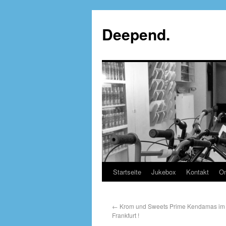
Deepend.
Startseite
Jukebox
Kontakt
On
←
Krom und Sweets Prime Kendamas i
Frankfurt !