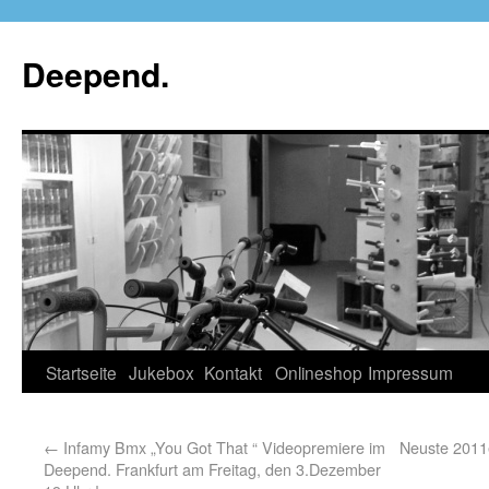
Deepend.
Startseite
Jukebox
Kontakt
Onlineshop
Impressum
←
Infamy Bmx „You Got That “ Videopremiere im
Neuste 2011e
Deepend. Frankfurt am Freitag, den 3.Dezember