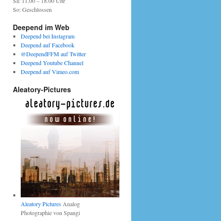
Sa: 11.00 – 18.00 Uhr
So: Geschlossen
Deepend im Web
Deepend bei Instagram
Deepend auf Facebook
@DeependFFM auf Twitter
Deepend Youtube Channel
Deepend auf Vimeo.com
Aleatory-Pictures
Aleatory Pictures
Analog
Photographie von Spangi