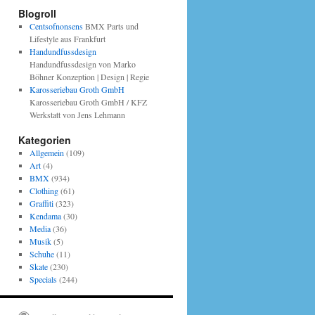
Blogroll
Centsofnonsens
BMX Parts und
Lifestyle aus Frankfurt
Handundfussdesign
Handundfussdesign von Marko
Böhner Konzeption | Design | Regie
Karosseriebau Groth GmbH
Karosseriebau Groth GmbH / KFZ
Werkstatt von Jens Lehmann
Kategorien
Allgemein
(109)
Art
(4)
BMX
(934)
Clothing
(61)
Graffiti
(323)
Kendama
(30)
Media
(36)
Musik
(5)
Schuhe
(11)
Skate
(230)
Specials
(244)