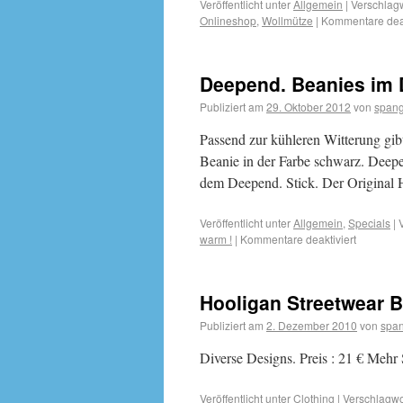
Veröffentlicht unter
Allgemein
|
Verschlagw
Onlineshop
,
Wollmütze
|
Kommentare deak
Deepend. Beanies im D
Publiziert am
29. Oktober 2012
von
spang
Passend zur kühleren Witterung gib
Beanie in der Farbe schwarz. Deepen
dem Deepend. Stick. Der Original 
Veröffentlicht unter
Allgemein
,
Specials
|
warm !
|
Kommentare deaktiviert
Hooligan Streetwear B
Publiziert am
2. Dezember 2010
von
span
Diverse Designs. Preis : 21 € Mehr
Veröffentlicht unter
Clothing
|
Verschlagwor