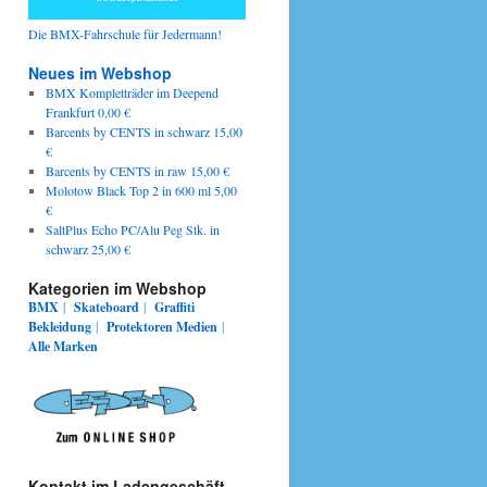
Die BMX-Fahrschule für Jedermann!
Neues im Webshop
BMX Kompletträder im Deepend
Frankfurt 0,00 €
Barcents by CENTS in schwarz 15,00
€
Barcents by CENTS in raw 15,00 €
Molotow Black Top 2 in 600 ml 5,00
€
SaltPlus Echo PC/Alu Peg Stk. in
schwarz 25,00 €
Kategorien im Webshop
BMX
|
Skateboard
|
Graffiti
Bekleidung
|
Protektoren
Medien
|
Alle Marken
Kontakt im Ladengeschäft