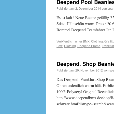
Deepend Pool Beanies
Publiziert am
2. Dezember 2014
von
span
Es ist kalt ! Neue Beanie gefälli
Stick. Hält schön warm. Preis : 20
Bommel Deepend Teamfahrer Jan H
Veröffentlicht unter
BMX
,
Clothing
,
Graffiti
Bmx
,
Clothing
,
Deepend Promo
,
Frankfurt
Deepend. Shop Beanie
Publiziert am
29. November 2012
von
sp
Das Deepend. Frankfurt Shop Beani
Ohren ordentlich warm hält. Farblic
100% Polyacryl Original Beechfie
http://www.deependbmx.de/shop/B
schwarz.html?listtype=search&se