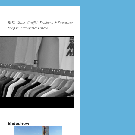
BMX- Skate- Graffiti- Kendama & Streetwear-
Shop im Frankfurter Ostend
Slideshow