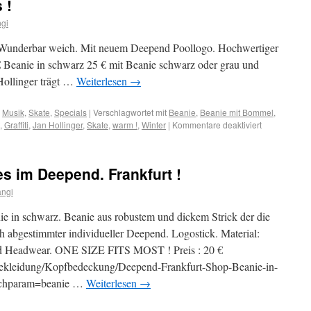
 !
gi
g ? Wunderbar weich. Mit neuem Deepend Poollogo. Hochwertiger
 € Beanie in schwarz 25 € mit Beanie schwarz oder grau und
ollinger trägt …
Weiterlesen
→
,
Musik
,
Skate
,
Specials
|
Verschlagwortet mit
Beanie
,
Beanie mit Bommel
,
,
Graffiti
,
Jan Hollinger
,
Skate
,
warm !
,
Winter
|
Kommentare deaktiviert
s im Deepend. Frankfurt !
angi
e in schwarz. Beanie aus robustem und dickem Strick der die
h abgestimmter individueller Deepend. Logostick. Material:
ld Headwear. ONE SIZE FITS MOST ! Preis : 20 €
ekleidung/Kopfbedeckung/Deepend-Frankfurt-Shop-Beanie-in-
archparam=beanie …
Weiterlesen
→