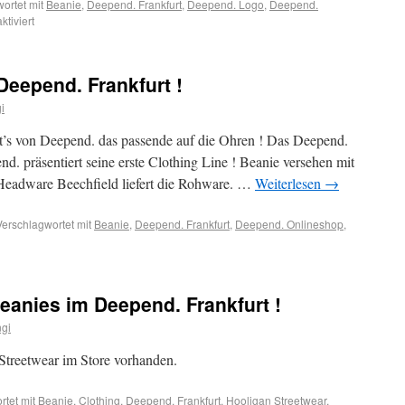
ortet mit
Beanie
,
Deepend. Frankfurt
,
Deepend. Logo
,
Deepend.
tiviert
eepend. Frankfurt !
i
t’s von Deepend. das passende auf die Ohren ! Das Deepend.
d. präsentiert seine erste Clothing Line ! Beanie versehen mit
Headware Beechfield liefert die Rohware. …
Weiterlesen
→
Verschlagwortet mit
Beanie
,
Deepend. Frankfurt
,
Deepend. Onlineshop
,
eanies im Deepend. Frankfurt !
gi
 Streetwear im Store vorhanden.
tet mit
Beanie
,
Clothing
,
Deepend. Frankfurt
,
Hooligan Streetwear
,