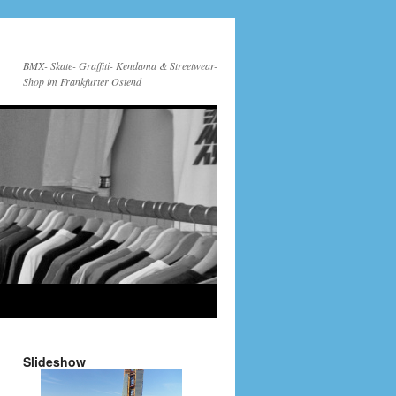
BMX- Skate- Graffiti- Kendama & Streetwear-
Shop im Frankfurter Ostend
Slideshow