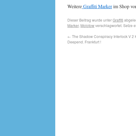
Weitere
Graffiti Marker
im Shop vor
Dieser Beitrag wurde unter
Graffiti
abgele
Marker
,
Molotow
verschlagwortet. Setze 
←
The Shadow Conspiracy Interlock V 2 Ha
Deepend. Frankfurt !