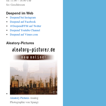
Sa: 11.00 – 18.00 Uhr
So: Geschlossen
Deepend im Web
Deepend bei Instagram
Deepend auf Facebook
@DeependFFM auf Twitter
Deepend Youtube Channel
Deepend auf Vimeo.com
Aleatory-Pictures
Aleatory Pictures
Analog
Photographie von Spangi