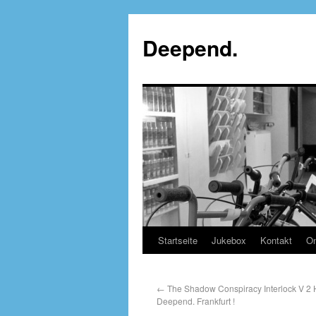
Deepend.
Startseite
Jukebox
Kontakt
On
←
The Shadow Conspiracy Interlock V 2 Ha
Deepend. Frankfurt !