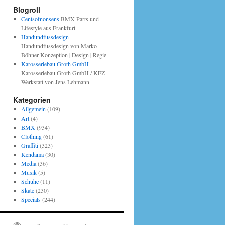
Blogroll
Centsofnonsens
BMX Parts und
Lifestyle aus Frankfurt
Handundfussdesign
Handundfussdesign von Marko
Böhner Konzeption | Design | Regie
Karosseriebau Groth GmbH
Karosseriebau Groth GmbH / KFZ
Werkstatt von Jens Lehmann
Kategorien
Allgemein
(109)
Art
(4)
BMX
(934)
Clothing
(61)
Graffiti
(323)
Kendama
(30)
Media
(36)
Musik
(5)
Schuhe
(11)
Skate
(230)
Specials
(244)