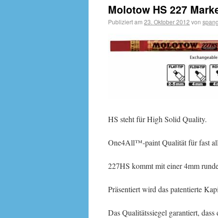
Molotow HS 227 Marker
Publiziert am
23. Oktober 2012
von
spang
HS steht für High Solid Quality.
One4All™-paint Qualität für fast 
227HS kommt mit einer 4mm runde
Präsentiert wird das patentierte Kap
Das Qualitätssiegel garantiert, dass