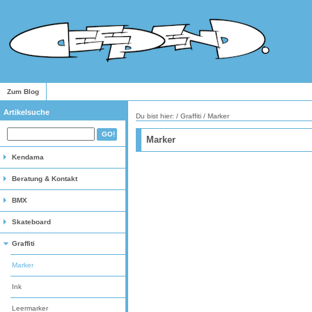
Zum Blog
Artikelsuche
Du bist hier: /
Graffiti
/
Marker
Marker
Kendama
Beratung & Kontakt
BMX
Skateboard
Graffiti
Marker
Ink
Leermarker