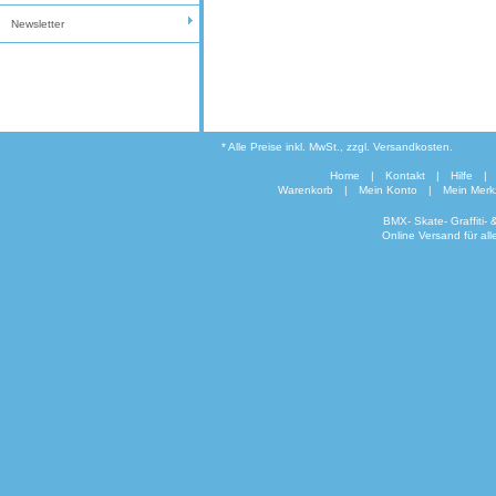
Newsletter
* Alle Preise inkl. MwSt., zzgl. Versandkosten.
Home
|
Kontakt
|
Hilfe
|
Warenkorb
|
Mein Konto
|
Mein Merkz
BMX- Skate- Graffiti-
Online Versand für al