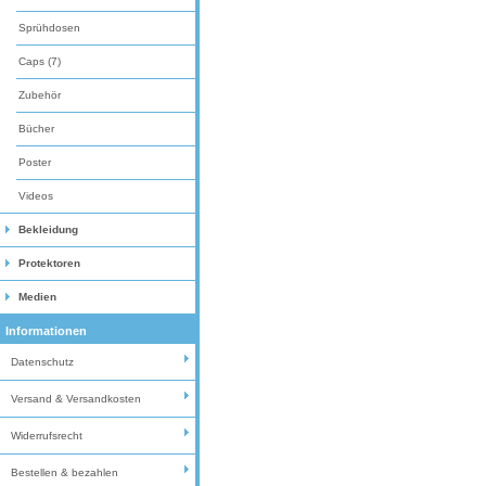
Sprühdosen
Caps (7)
Zubehör
Bücher
Poster
Videos
Bekleidung
Protektoren
Medien
Informationen
Datenschutz
Versand & Versandkosten
Widerrufsrecht
Bestellen & bezahlen