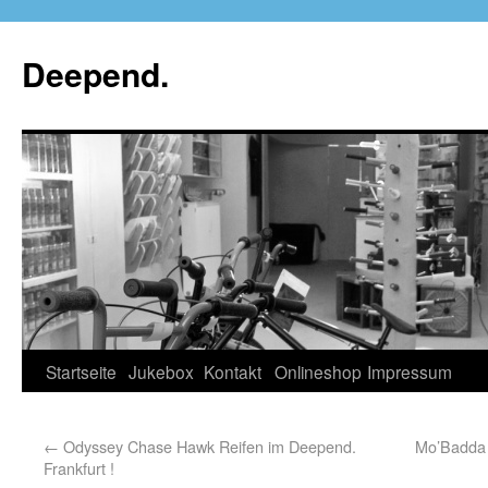
Deepend.
Startseite
Jukebox
Kontakt
Onlineshop
Impressum
←
Odyssey Chase Hawk Reifen im Deepend.
Mo’Badda 
Frankfurt !