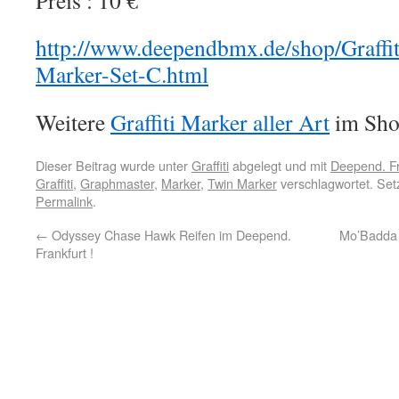
Preis : 10 €
http://www.deependbmx.de/shop/Graffi
Marker-Set-C.html
Weitere
Graffiti Marker aller Art
im Shop
Dieser Beitrag wurde unter
Graffiti
abgelegt und mit
Deepend. Fr
Graffiti
,
Graphmaster
,
Marker
,
Twin Marker
verschlagwortet. Set
Permalink
.
←
Odyssey Chase Hawk Reifen im Deepend.
Mo’Badda 
Frankfurt !