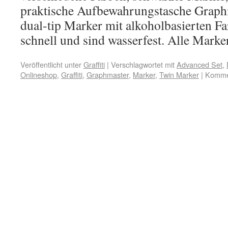
praktische Aufbewahrungstasche Graph
dual-tip Marker mit alkoholbasierten Fa
schnell und sind wasserfest. Alle Mar
Veröffentlicht unter
Graffiti
|
Verschlagwortet mit
Advanced Set
,
Onlineshop
,
Graffiti
,
Graphmaster
,
Marker
,
Twin Marker
|
Kommen