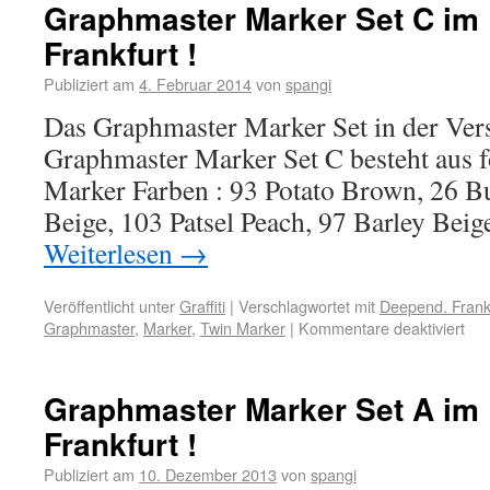
Graphmaster Marker Set C im
Frankfurt !
Publiziert am
4. Februar 2014
von
spangi
Das Graphmaster Marker Set in der Vers
Graphmaster Marker Set C besteht aus 
Marker Farben : 93 Potato Brown, 26 B
Beige, 103 Patsel Peach, 97 Barley Be
Weiterlesen
→
Veröffentlicht unter
Graffiti
|
Verschlagwortet mit
Deepend. Frank
Graphmaster
,
Marker
,
Twin Marker
|
Kommentare deaktiviert
Graphmaster Marker Set A im
Frankfurt !
Publiziert am
10. Dezember 2013
von
spangi