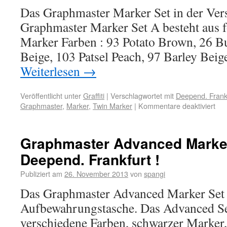
Das Graphmaster Marker Set in der Vers
Graphmaster Marker Set A besteht aus 
Marker Farben : 93 Potato Brown, 26 B
Beige, 103 Patsel Peach, 97 Barley Be
Weiterlesen
→
Veröffentlicht unter
Graffiti
|
Verschlagwortet mit
Deepend. Frank
Graphmaster
,
Marker
,
Twin Marker
|
Kommentare deaktiviert
Graphmaster Advanced Marker
Deepend. Frankfurt !
Publiziert am
26. November 2013
von
spangi
Das Graphmaster Advanced Marker Set i
Aufbewahrungstasche. Das Advanced Set
verschiedene Farben, schwarzer Marker, 