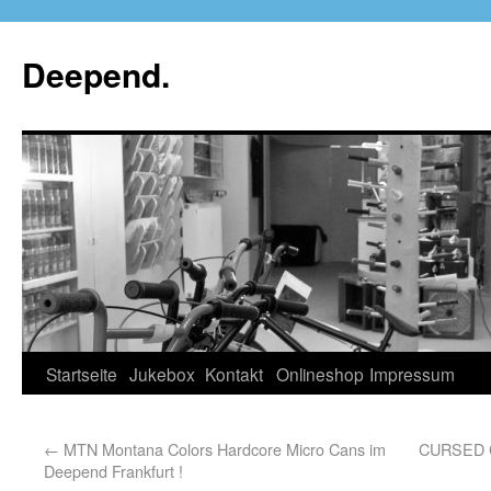
Deepend.
Startseite
Jukebox
Kontakt
Onlineshop
Impressum
←
MTN Montana Colors Hardcore Micro Cans im
CURSED C
Deepend Frankfurt !