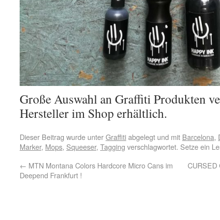
Große Auswahl an Graffiti Produkten ve
Hersteller im Shop erhältlich.
Dieser Beitrag wurde unter
Graffiti
abgelegt und mit
Barcelona
,
Marker
,
Mops
,
Squeeser
,
Tagging
verschlagwortet. Setze ein L
←
MTN Montana Colors Hardcore Micro Cans im
CURSED C
Deepend Frankfurt !