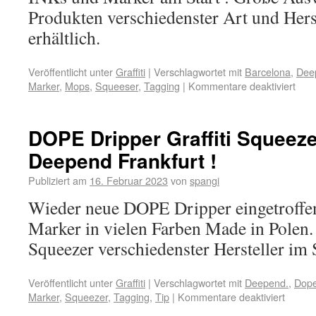
Produkten verschiedenster Art und Hers
erhältlich.
Veröffentlicht unter
Graffiti
|
Verschlagwortet mit
Barcelona
,
Dee
Marker
,
Mops
,
Squeeser
,
Tagging
|
Kommentare deaktiviert
DOPE Dripper Graffiti Squeez
Deepend Frankfurt !
Publiziert am
16. Februar 2023
von
spangi
Wieder neue DOPE Dripper eingetroffe
Marker in vielen Farben Made in Polen
Squeezer verschiedenster Hersteller im 
Veröffentlicht unter
Graffiti
|
Verschlagwortet mit
Deepend.
,
Dop
Marker
,
Squeezer
,
Tagging
,
Tip
|
Kommentare deaktiviert