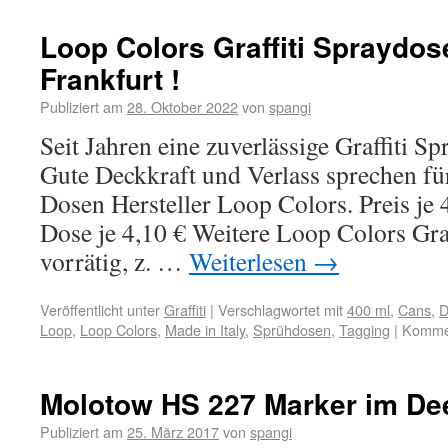
Loop Colors Graffiti Spraydo
Frankfurt !
Publiziert am
28. Oktober 2022
von
spangi
Seit Jahren eine zuverlässige Graffiti 
Gute Deckkraft und Verlass sprechen für 
Dosen Hersteller Loop Colors. Preis je
Dose je 4,10 € Weitere Loop Colors Gra
vorrätig, z. …
Weiterlesen
→
Veröffentlicht unter
Graffiti
|
Verschlagwortet mit
400 ml
,
Cans
,
D
Loop
,
Loop Colors
,
Made in Italy
,
Sprühdosen
,
Tagging
|
Kommen
Molotow HS 227 Marker im Dee
Publiziert am
25. März 2017
von
spangi