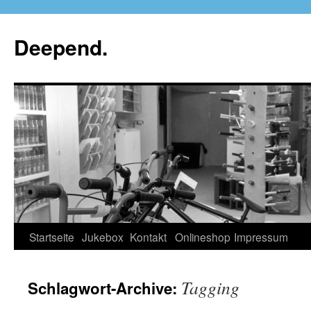
Deepend.
Startseite
Jukebox
Kontakt
Onlineshop
Impressum
Tagging
Schlagwort-Archive: