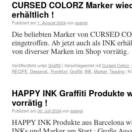
CURSED COLORZ Marker wied
erhältlich !
Publiziert am
1. August 2024
von
spangi
Die beliebten Marker von CURSED C
eingetroffen. Ab jetzt auch als INK erhä
von diverser Marken im Shop vorrätig.
Veröffentlicht unter
Graffiti
|
Verschlagwortet mit
Cursed Colorz
,
RECIPE
,
Deepend.
,
Frankfurt
,
Graffiti
,
INK
,
Marker
,
Tagging
|
Ko
HAPPY INK Graffiti Produkte 
vorrätig !
Publiziert am
30. Juli 2024
von
spangi
HAPPY INK Produkte aus Barcelona wie
INKs und Marker am Start : Große Auswa