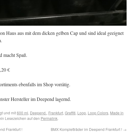
 Haus aus mit dem dicken gelben Cap und sind ideal geeignet
n.
nd macht Spaß.
,20 €
rtiments ebenfalls im Shop vorrätig.
ster Hersteller im Deepend lagernd.
gt und mit
600 ml
,
Deepend.
,
Frankfurt
,
Graffiti
,
Loop
,
Loop Colors
,
Made in
ein Lesezeichen auf den
Permalink
.
d Frankfurt !
BMX Kompletträder im Deepend Frankfurt !
→