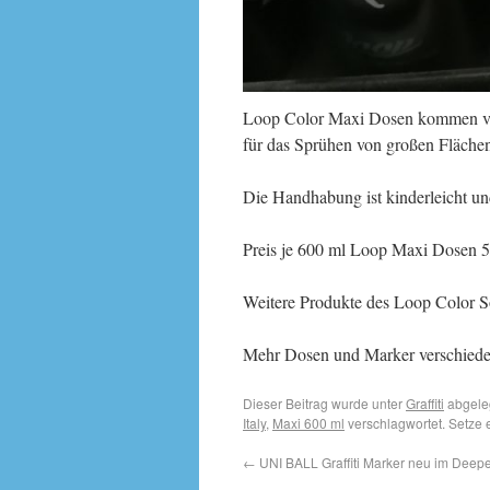
Loop Color Maxi Dosen kommen von
für das Sprühen von großen Fläche
Die Handhabung ist kinderleicht u
Preis je 600 ml Loop Maxi Dosen 5
Weitere Produkte des Loop Color So
Mehr Dosen und Marker verschieden
Dieser Beitrag wurde unter
Graffiti
abgele
Italy
,
Maxi 600 ml
verschlagwortet. Setze 
←
UNI BALL Graffiti Marker neu im Deepen