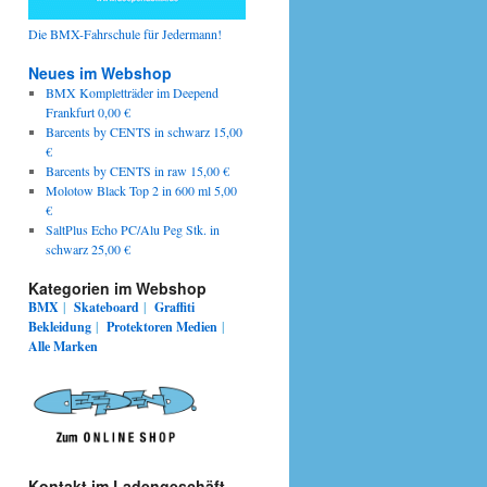
Die BMX-Fahrschule für Jedermann!
Neues im Webshop
BMX Kompletträder im Deepend
Frankfurt 0,00 €
Barcents by CENTS in schwarz 15,00
€
Barcents by CENTS in raw 15,00 €
Molotow Black Top 2 in 600 ml 5,00
€
SaltPlus Echo PC/Alu Peg Stk. in
schwarz 25,00 €
Kategorien im Webshop
BMX
|
Skateboard
|
Graffiti
Bekleidung
|
Protektoren
Medien
|
Alle Marken
Kontakt im Ladengeschäft