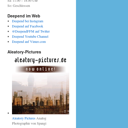
Sa: 11.00 – 18.00 Uhr
So: Geschlossen
Deepend im Web
Deepend bei Instagram
Deepend auf Facebook
@DeependFFM auf Twitter
Deepend Youtube Channel
Deepend auf Vimeo.com
Aleatory-Pictures
Aleatory Pictures
Analog
Photographie von Spangi