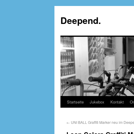
Deepend.
Startseite
Jukebox
Kontakt
On
←
UNI BALL Graffiti Marker neu im Deepen