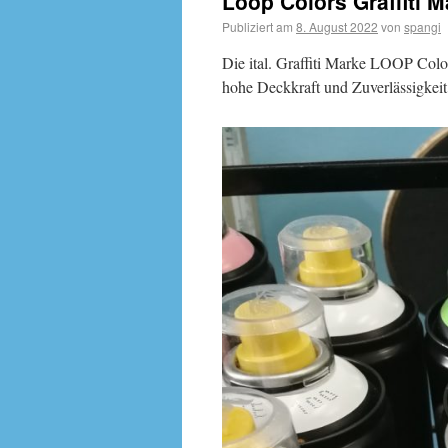
Loop Colors Graffiti 
Publiziert am
8. August 2022
von
spangi
Die ital. Graffiti Marke LOOP Color
hohe Deckkraft und Zuverlässigkeit