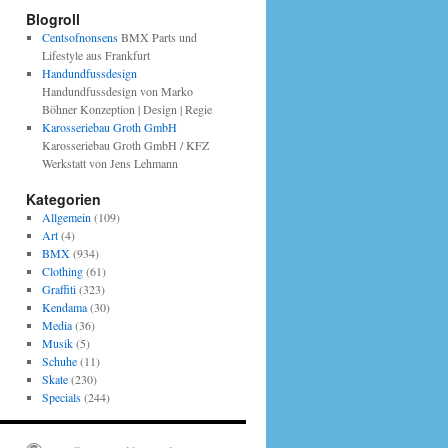
Blogroll
Centsofnonsens
BMX Parts und
Lifestyle aus Frankfurt
Handundfussdesign
Handundfussdesign von Marko
Böhner Konzeption | Design | Regie
Karosseriebau Groth GmbH
Karosseriebau Groth GmbH / KFZ
Werkstatt von Jens Lehmann
Kategorien
Allgemein
(109)
Art
(4)
BMX
(934)
Clothing
(61)
Graffiti
(323)
Kendama
(30)
Media
(36)
Musik
(5)
Schuhe
(11)
Skate
(230)
Specials
(244)