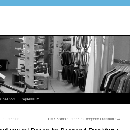
lineshop
Impressum
d Frankfurt !
BMX Kompletträder im Deepend Frankfurt !
→