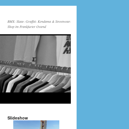
BMX- Skate- Graffiti- Kendama & Streetwear-
Shop im Frankfurter Ostend
Slideshow