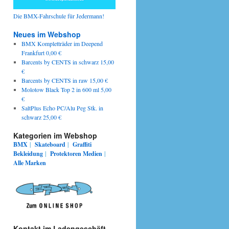
Die BMX-Fahrschule für Jedermann!
Neues im Webshop
BMX Kompletträder im Deepend
Frankfurt 0,00 €
Barcents by CENTS in schwarz 15,00
€
Barcents by CENTS in raw 15,00 €
Molotow Black Top 2 in 600 ml 5,00
€
SaltPlus Echo PC/Alu Peg Stk. in
schwarz 25,00 €
Kategorien im Webshop
BMX
|
Skateboard
|
Graffiti
Bekleidung
|
Protektoren
Medien
|
Alle Marken
Kontakt im Ladengeschäft