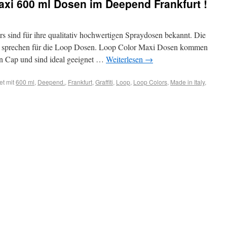
Maxi 600 ml Dosen im Deepend Frankfurt !
s sind für ihre qualitativ hochwertigen Spraydosen bekannt. Die
it sprechen für die Loop Dosen. Loop Color Maxi Dosen kommen
n Cap und sind ideal geeignet …
Weiterlesen
→
et mit
600 ml
,
Deepend.
,
Frankfurt
,
Graffiti
,
Loop
,
Loop Colors
,
Made in Italy
,