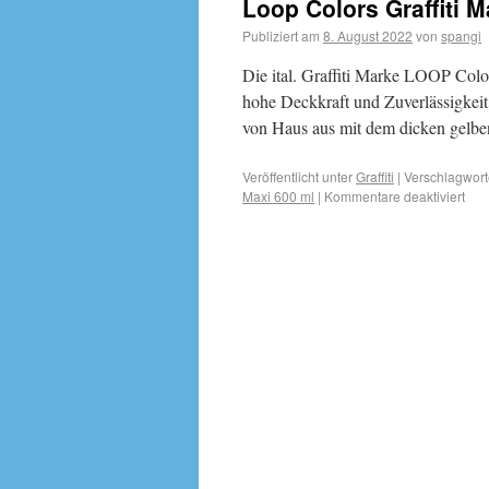
Loop Colors Graffiti 
Publiziert am
8. August 2022
von
spangi
Die ital. Graffiti Marke LOOP Color
hohe Deckkraft und Zuverlässigke
von Haus aus mit dem dicken gelbe
Veröffentlicht unter
Graffiti
|
Verschlagwort
Maxi 600 ml
|
Kommentare deaktiviert