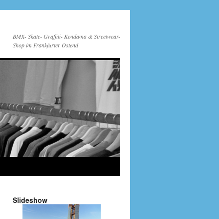
BMX- Skate- Graffiti- Kendama & Streetwear-
Shop im Frankfurter Ostend
Slideshow