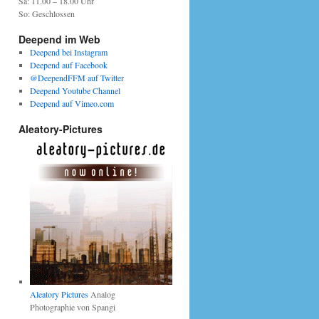
Sa: 11.00 – 18.00 Uhr
So: Geschlossen
Deepend im Web
Deepend bei Instagram
Deepend auf Facebook
@DeependFFM auf Twitter
Deepend Youtube Channel
Deepend auf Vimeo.com
Aleatory-Pictures
Aleatory Pictures
Analog
Photographie von Spangi