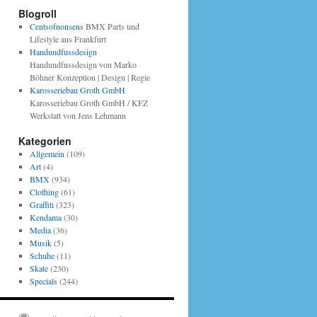
Blogroll
Centsofnonsens
BMX Parts und
Lifestyle aus Frankfurt
Handundfussdesign
Handundfussdesign von Marko
Böhner Konzeption | Design | Regie
Karosseriebau Groth GmbH
Karosseriebau Groth GmbH / KFZ
Werkstatt von Jens Lehmann
Kategorien
Allgemein
(109)
Art
(4)
BMX
(934)
Clothing
(61)
Graffiti
(323)
Kendama
(30)
Media
(36)
Musik
(5)
Schuhe
(11)
Skate
(230)
Specials
(244)