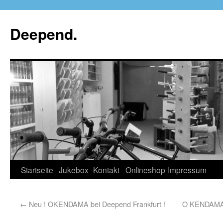
Deepend.
Startseite
Jukebox
Kontakt
Onlineshop
Impressum
←
Neu ! OKENDAMA bei Deepend Frankfurt !
O KENDAMA 