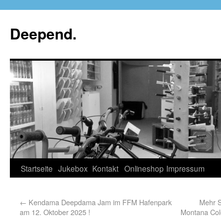
Deepend.
Startseite
Jukebox
Kontakt
Onlineshop
Impressum
←
Kendama Deepdama Jam im FFM Hafenpark
Mehr S
am 12. Oktober 2025 !
Montana Col