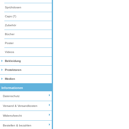
Sprühdosen
Caps (7)
Zubehör
Bücher
Poster
Videos
Bekleidung
Protektoren
Medien
Informationen
Datenschutz
Versand & Versandkosten
Widerrufsrecht
Bestellen & bezahlen