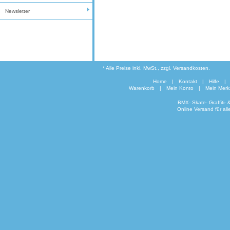
Newsletter
* Alle Preise inkl. MwSt., zzgl. Versandkosten.
Home
|
Kontakt
|
Hilfe
|
Warenkorb
|
Mein Konto
|
Mein Merkz
BMX- Skate- Graffiti-
Online Versand für al