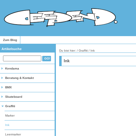
Zum Blog
Artikelsuche
Du bist hier: /
Graffiti
/
Ink
Ink
Kendama
Beratung & Kontakt
BMX
Skateboard
Graffiti
Marker
Ink
Leermarker