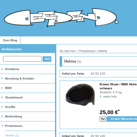
Zum Blog
Artikelsuche
Du bist hier: /
Protektoren
/
Helme
Helme
(1)
Kendama
Artikel pro Seite:
10
20
50
100
Beratung & Kontakt
Krown Skate / BMX Helm
BMX
schwarz
Gewicht:
0.5 kg
mehr Info
Skateboard
Graffiti
*
25,00 €
Bekleidung
Protektoren
Helme (1)
Artikel pro Seite:
10
20
50
100