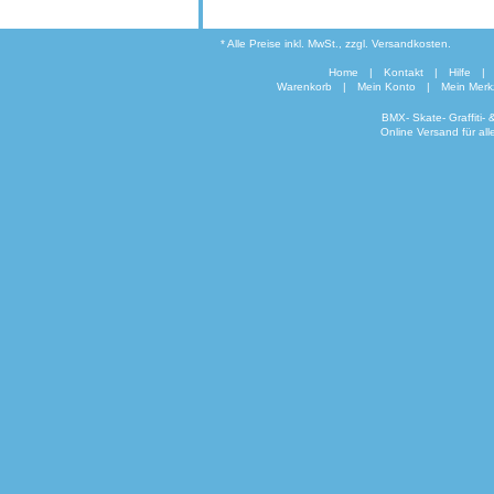
* Alle Preise inkl. MwSt., zzgl. Versandkosten.
Home
|
Kontakt
|
Hilfe
|
Warenkorb
|
Mein Konto
|
Mein Merkz
BMX- Skate- Graffiti-
Online Versand für al