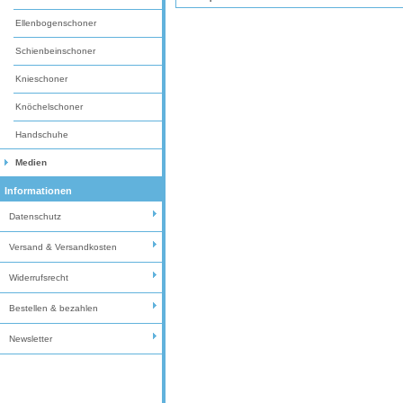
Ellenbogenschoner
Schienbeinschoner
Knieschoner
Knöchelschoner
Handschuhe
Medien
Informationen
Datenschutz
Versand & Versandkosten
Widerrufsrecht
Bestellen & bezahlen
Newsletter