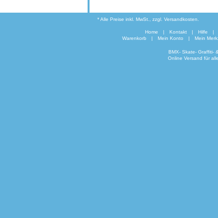
* Alle Preise inkl. MwSt., zzgl. Versandkosten.
Home
|
Kontakt
|
Hilfe
|
Warenkorb
|
Mein Konto
|
Mein Merkz
BMX- Skate- Graffiti-
Online Versand für al