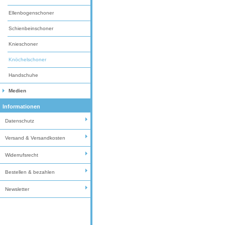
Ellenbogenschoner
Schienbeinschoner
Knieschoner
Knöchelschoner
Handschuhe
Medien
Informationen
Datenschutz
Versand & Versandkosten
Widerrufsrecht
Bestellen & bezahlen
Newsletter