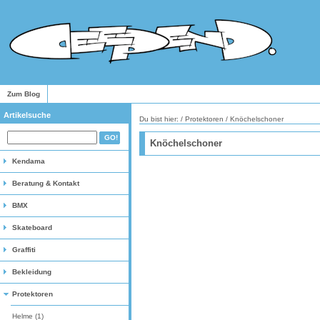
Zum Blog
Artikelsuche
Du bist hier: /
Protektoren
/
Knöchelschoner
Knöchelschoner
Kendama
Beratung & Kontakt
BMX
Skateboard
Graffiti
Bekleidung
Protektoren
Helme (1)