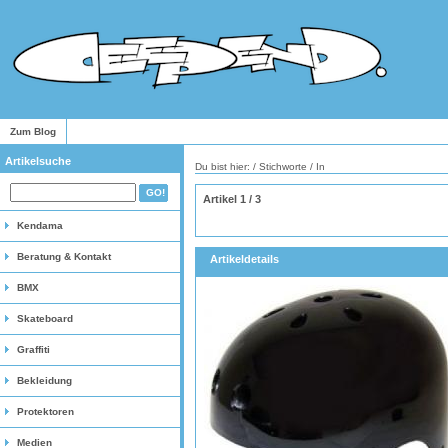
Zum Blog
Artikelsuche
Du bist hier: / Stichworte / In
Artikel 1 / 3
Kendama
Beratung & Kontakt
Artikeldetails
BMX
Skateboard
Graffiti
Bekleidung
Protektoren
Medien