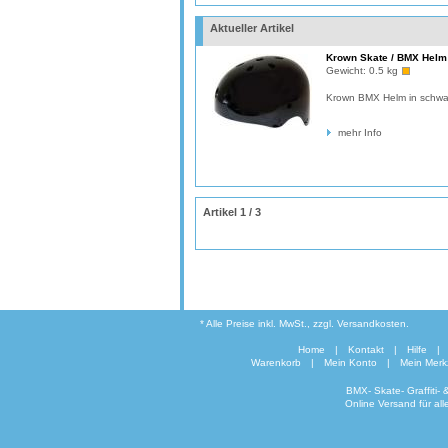
Aktueller Artikel
Krown Skate / BMX Helm
Gewicht:
0.5 kg
Krown BMX Helm in schwa
mehr Info
Artikel 1 / 3
* Alle Preise inkl. MwSt., zzgl. Versandkosten.
Home
|
Kontakt
|
Hilfe
|
Warenkorb
|
Mein Konto
|
Mein Merkz
BMX- Skate- Graffiti-
Online Versand für al