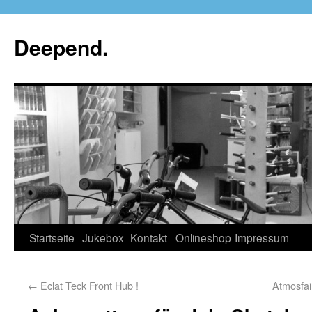
Deepend.
Startseite
Jukebox
Kontakt
Onlineshop
Impressum
←
Eclat Teck Front Hub !
Atmosfai