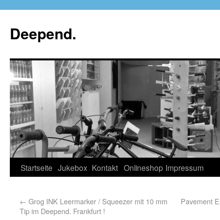
Deepend.
Startseite
Jukebox
Kontakt
Onlineshop
Impressum
←
Grog INK Leermarker / Squeezer mit 10 mm
Pavement Ex
Tip im Deepend. Frankfurt !