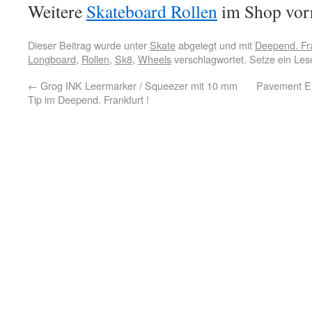
Weitere
Skateboard Rollen
im Shop vorr
Dieser Beitrag wurde unter
Skate
abgelegt und mit
Deepend. Fra
Longboard
,
Rollen
,
Sk8
,
Wheels
verschlagwortet. Setze ein Le
←
Grog INK Leermarker / Squeezer mit 10 mm
Pavement Ex
Tip im Deepend. Frankfurt !