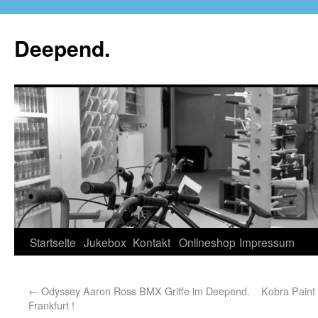
Deepend.
Startseite
Jukebox
Kontakt
Onlineshop
Impressum
←
Odyssey Aaron Ross BMX Griffe im Deepend.
Kobra Paint
Frankfurt !