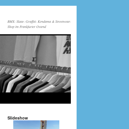
BMX- Skate- Graffiti- Kendama & Streetwear-
Shop im Frankfurter Ostend
Slideshow