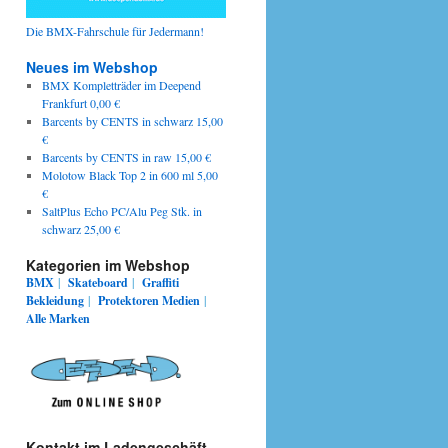
Die BMX-Fahrschule für Jedermann!
Neues im Webshop
BMX Kompletträder im Deepend
Frankfurt 0,00 €
Barcents by CENTS in schwarz 15,00
€
Barcents by CENTS in raw 15,00 €
Molotow Black Top 2 in 600 ml 5,00
€
SaltPlus Echo PC/Alu Peg Stk. in
schwarz 25,00 €
Kategorien im Webshop
BMX
|
Skateboard
|
Graffiti
Bekleidung
|
Protektoren
Medien
|
Alle Marken
Kontakt im Ladengeschäft