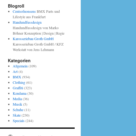
Blogroll
Centsofnonsens
BMX Parts und
Lifestyle aus Frankfurt
Handundfussdesign
Handundfussdesign von Marko
Böhner Konzeption | Design | Regie
Karosseriebau Groth GmbH
Karosseriebau Groth GmbH / KFZ
Werkstatt von Jens Lehmann
Kategorien
Allgemein
(109)
Art
(4)
BMX
(934)
Clothing
(61)
Graffiti
(323)
Kendama
(30)
Media
(36)
Musik
(5)
Schuhe
(11)
Skate
(230)
Specials
(244)