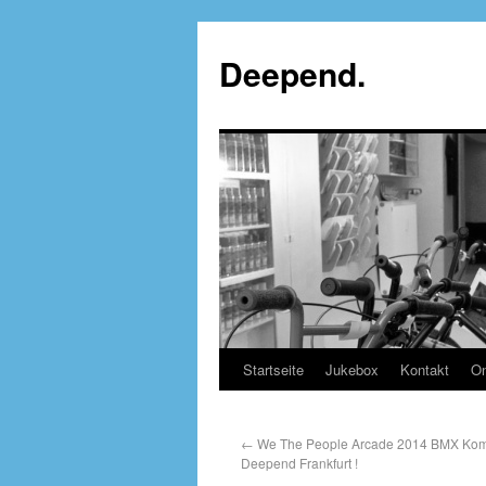
Deepend.
Startseite
Jukebox
Kontakt
On
←
We The People Arcade 2014 BMX Komp
Deepend Frankfurt !