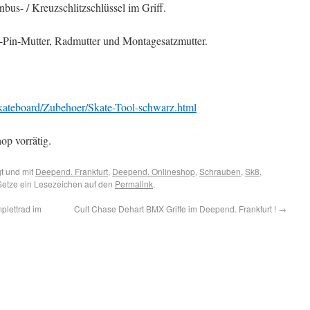
bus- / Kreuzschlitzschlüssel im Griff.
ng-Pin-Mutter, Radmutter und Montagesatzmutter.
ateboard/Zubehoer/Skate-Tool-schwarz.html
op vorrätig.
t und mit
Deepend. Frankfurt
,
Deepend. Onlineshop
,
Schrauben
,
Sk8
,
Setze ein Lesezeichen auf den
Permalink
.
lettrad im
Cult Chase Dehart BMX Griffe im Deepend. Frankfurt !
→