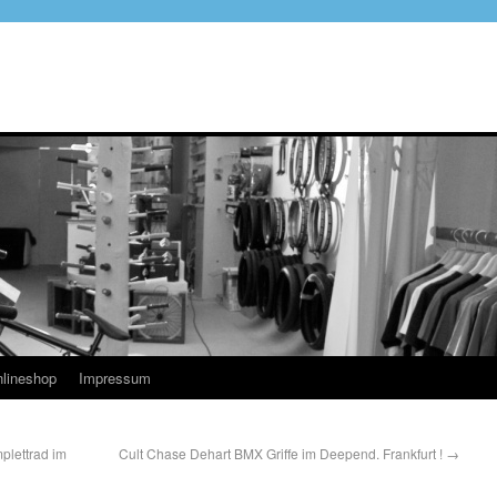
lineshop
Impressum
lettrad im
Cult Chase Dehart BMX Griffe im Deepend. Frankfurt !
→