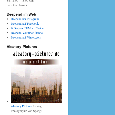
Sa: 11.00 – 18.00 Uhr
So: Geschlossen
Deepend im Web
Deepend bei Instagram
Deepend auf Facebook
@DeependFFM auf Twitter
Deepend Youtube Channel
Deepend auf Vimeo.com
Aleatory-Pictures
Aleatory Pictures
Analog
Photographie von Spangi