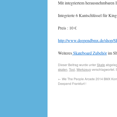
Mit integriertem herausnehmbaren In
Integrierte 6 Kantschlüssel für Ki
Preis : 10 €
http://www.deependbmx.de/shop/Sk
Weiteres
Skateboard Zubehör
im Sh
Dieser Beitrag wurde unter
Skate
abgeleg
skaten
,
Tool
,
Werkzeug
verschlagwortet. 
←
We The People Arcade 2014 BMX Komp
Deepend Frankfurt !