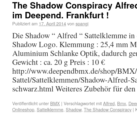
The Shadow Conspiracy Alfre
im Deepend. Frankfurt !
Publiziert am
17. April 2014
von
spangi
Die Shadow “ Alfred “ Sattelklemme in 
Shadow Logo. Klemmung : 25,4 mm Mat
Aluminium Schlanke Optik, dadurch ge
Gewicht : ca. 20 g Preis : 10 €
http://www.deependbmx.de/shop/BMX/
Sattel/Sattelklemmen/Shadow-Alfred-S
schwarz.html Weiteres Zubehör für de
Veröffentlicht unter
BMX
|
Verschlagwortet mit
Alfred
,
Bmx
,
Deep
Onlineshop
,
Sattelklemme
,
Shadow
,
The Shadow Conspiracy
|