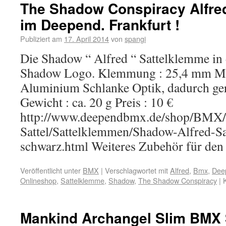
The Shadow Conspiracy Alfre
im Deepend. Frankfurt !
Publiziert am
17. April 2014
von
spangi
Die Shadow “ Alfred “ Sattelklemme in 
Shadow Logo. Klemmung : 25,4 mm Mat
Aluminium Schlanke Optik, dadurch ge
Gewicht : ca. 20 g Preis : 10 €
http://www.deependbmx.de/shop/BMX/
Sattel/Sattelklemmen/Shadow-Alfred-S
schwarz.html Weiteres Zubehör für de
Veröffentlicht unter
BMX
|
Verschlagwortet mit
Alfred
,
Bmx
,
Deep
Onlineshop
,
Sattelklemme
,
Shadow
,
The Shadow Conspiracy
|
Mankind Archangel Slim BMX 