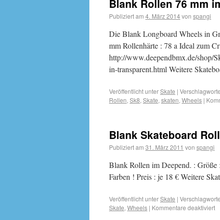
Blank Rollen 76 mm im
Publiziert am
4. März 2014
von
spangi
Die Blank Longboard Wheels in Grö
mm Rollenhärte : 78 a Ideal zum Cru
http://www.deependbmx.de/shop/S
in-transparent.html Weitere Skatebo
Veröffentlicht unter
Skate
|
Verschlagworte
Rollen
,
Sk8
,
Skate
,
skaten
,
Wheels
|
Komm
Blank Skateboard Roll
Publiziert am
31. März 2011
von
spangi
Blank Rollen im Deepend. : Größe 
Farben ! Preis : je 18 € Weitere Sk
Veröffentlicht unter
Skate
|
Verschlagworte
Skate
,
Wheels
|
Kommentare deaktiviert