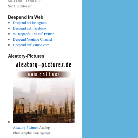
Sa: 11.00 – 18.00 Uhr
So: Geschlossen
Deepend im Web
Deepend bei Instagram
Deepend auf Facebook
@DeependFFM auf Twitter
Deepend Youtube Channel
Deepend auf Vimeo.com
Aleatory-Pictures
Aleatory Pictures
Analog
Photographie von Spangi