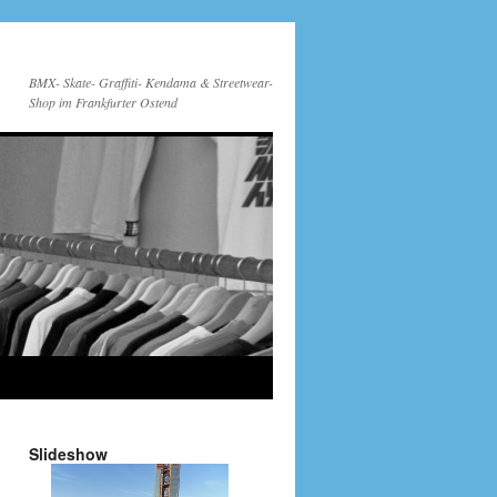
BMX- Skate- Graffiti- Kendama & Streetwear-
Shop im Frankfurter Ostend
Slideshow