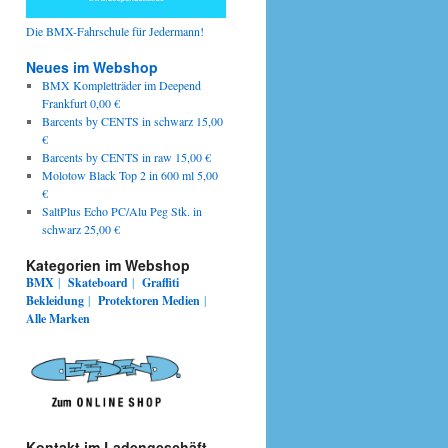
Die BMX-Fahrschule für Jedermann!
Neues im Webshop
BMX Kompletträder im Deepend
Frankfurt 0,00 €
Barcents by CENTS in schwarz 15,00
€
Barcents by CENTS in raw 15,00 €
Molotow Black Top 2 in 600 ml 5,00
€
SaltPlus Echo PC/Alu Peg Stk. in
schwarz 25,00 €
Kategorien im Webshop
BMX
|
Skateboard
|
Graffiti
Bekleidung
|
Protektoren
Medien
|
Alle Marken
Kontakt im Ladengeschäft