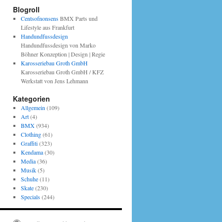
Blogroll
Centsofnonsens
BMX Parts und
Lifestyle aus Frankfurt
Handundfussdesign
Handundfussdesign von Marko
Böhner Konzeption | Design | Regie
Karosseriebau Groth GmbH
Karosseriebau Groth GmbH / KFZ
Werkstatt von Jens Lehmann
Kategorien
Allgemein
(109)
Art
(4)
BMX
(934)
Clothing
(61)
Graffiti
(323)
Kendama
(30)
Media
(36)
Musik
(5)
Schuhe
(11)
Skate
(230)
Specials
(244)