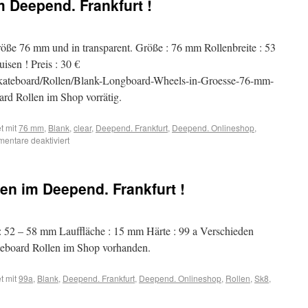
 Deepend. Frankfurt !
ße 76 mm und in transparent. Größe : 76 mm Rollenbreite : 53
isen ! Preis : 30 €
kateboard/Rollen/Blank-Longboard-Wheels-in-Groesse-76-mm-
ard Rollen im Shop vorrätig.
t mit
76 mm
,
Blank
,
clear
,
Deepend. Frankfurt
,
Deepend. Onlineshop
,
entare deaktiviert
en im Deepend. Frankfurt !
: 52 – 58 mm Lauffläche : 15 mm Härte : 99 a Verschieden
ateboard Rollen im Shop vorhanden.
t mit
99a
,
Blank
,
Deepend. Frankfurt
,
Deepend. Onlineshop
,
Rollen
,
Sk8
,