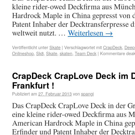
kleine rider-owed Deckfirma aus Münch
Hardrock Maple in China gepresst von 
Patent Inhaber der Decktransferpresse d
weltweit nutzt. …
Weiterlesen
→
Veröffentlicht unter
Skate
|
Verschlagwortet mit
CrapDeck
,
Deepe
Onlineshop
,
Sk8
,
Skate
,
skaten
,
Team Deck
|
Kommentare deakt
CrapDeck CrapLove Deck im 
Frankfurt !
Publiziert am
27. Februar 2013
von
spangi
Das CrapDeck CrapLove Deck in der Grö
eine kleine rider-owed Deckfirma aus M
American Hardrock Maple in China gep
Erfinder und Patent Inhaber der Decktra