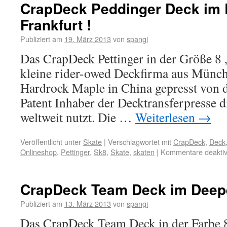
CrapDeck Peddinger Deck im
Frankfurt !
Publiziert am
19. März 2013
von
spangi
Das CrapDeck Pettinger in der Größe 8 „
kleine rider-owed Deckfirma aus Münch
Hardrock Maple in China gepresst von 
Patent Inhaber der Decktransferpresse d
weltweit nutzt. Die …
Weiterlesen
→
Veröffentlicht unter
Skate
|
Verschlagwortet mit
CrapDeck
,
Deck
Onlineshop
,
Pettinger
,
Sk8
,
Skate
,
skaten
|
Kommentare deaktiv
CrapDeck Team Deck im Deepen
Publiziert am
13. März 2013
von
spangi
Das CrapDeck Team Deck in der Farbe 8