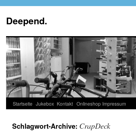
Deepend.
Startseite
Jukebox
Kontakt
Onlineshop
Impressum
CrapDeck
Schlagwort-Archive: