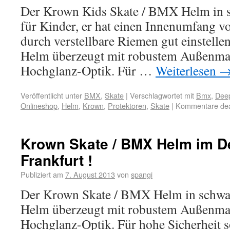
Der Krown Kids Skate / BMX Helm in s
für Kinder, er hat einen Innenumfang vo
durch verstellbare Riemen gut einstell
Helm überzeugt mit robustem Außenmat
Hochglanz-Optik. Für …
Weiterlesen
Veröffentlicht unter
BMX
,
Skate
|
Verschlagwortet mit
Bmx
,
Deep
Onlineshop
,
Helm
,
Krown
,
Protektoren
,
Skate
|
Kommentare deak
Krown Skate / BMX Helm im D
Frankfurt !
Publiziert am
7. August 2013
von
spangi
Der Krown Skate / BMX Helm in schwa
Helm überzeugt mit robustem Außenmat
Hochglanz-Optik. Für hohe Sicherheit 