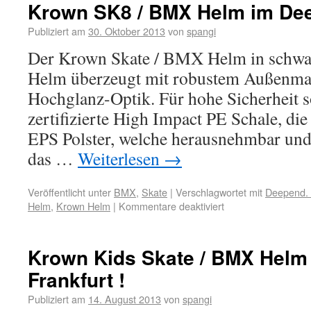
Krown SK8 / BMX Helm im Deep
Publiziert am
30. Oktober 2013
von
spangi
Der Krown Skate / BMX Helm in schwa
Helm überzeugt mit robustem Außenmat
Hochglanz-Optik. Für hohe Sicherheit 
zertifizierte High Impact PE Schale, die
EPS Polster, welche herausnehmbar und
das …
Weiterlesen
→
Veröffentlicht unter
BMX
,
Skate
|
Verschlagwortet mit
Deepend. 
Helm
,
Krown Helm
|
Kommentare deaktiviert
Krown Kids Skate / BMX Helm
Frankfurt !
Publiziert am
14. August 2013
von
spangi