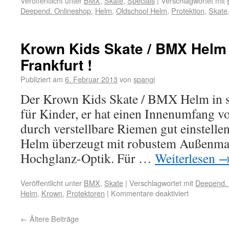
Veröffentlicht unter
BMX
,
Skate
,
Specials
|
Verschlagwortet mit
Deepend. Onlineshop
,
Helm
,
Oldschool Helm
,
Protektion
,
Skate
Krown Kids Skate / BMX Helm
Frankfurt !
Publiziert am
6. Februar 2013
von
spangi
Der Krown Kids Skate / BMX Helm in s
für Kinder, er hat einen Innenumfang vo
durch verstellbare Riemen gut einstell
Helm überzeugt mit robustem Außenmat
Hochglanz-Optik. Für …
Weiterlesen
Veröffentlicht unter
BMX
,
Skate
|
Verschlagwortet mit
Deepend. 
Helm
,
Krown
,
Protektoren
|
Kommentare deaktiviert
←
Ältere Beiträge