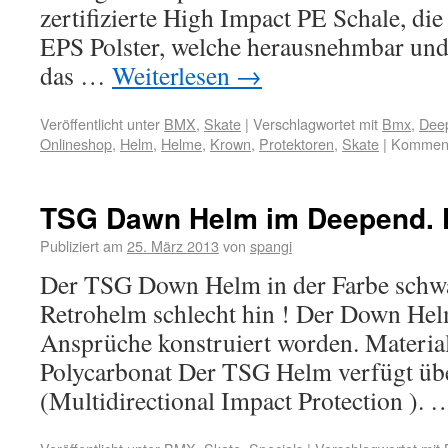
zertifizierte High Impact PE Schale, die
EPS Polster, welche herausnehmbar und
das …
Weiterlesen
→
Veröffentlicht unter
BMX
,
Skate
|
Verschlagwortet mit
Bmx
,
Deep
Onlineshop
,
Helm
,
Helme
,
Krown
,
Protektoren
,
Skate
|
Kommenta
TSG Dawn Helm im Deepend. F
Publiziert am
25. März 2013
von
spangi
Der TSG Down Helm in der Farbe schwa
Retrohelm schlecht hin ! Der Down Hel
Ansprüche konstruiert worden. Material 
Polycarbonat Der TSG Helm verfügt ü
(Multidirectional Impact Protection ).