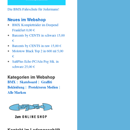
Die BMX-Fahrschule für Jedermann!
Neues im Webshop
BMX Kompletträder im Deepend
Frankfurt 0,00 €
Barcents by CENTS in schwarz 15,00
€
Barcents by CENTS in raw 15,00 €
Molotow Black Top 2 in 600 ml 5,00
€
SaltPlus Echo PC/Alu Peg Stk. in
schwarz 25,00 €
Kategorien im Webshop
BMX
|
Skateboard
|
Graffiti
Bekleidung
|
Protektoren
Medien
|
Alle Marken
Kontakt im Ladengeschäft