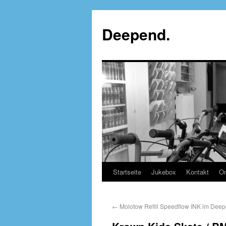
Deepend.
Startseite
Jukebox
Kontakt
On
←
Molotow Refill Speedflow INK im Deepe