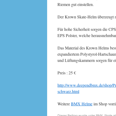
Riemen gut einstellen.
Der Krown Skate-Helm überzeugt m
Für hohe Sicherheit sorgen die CPSC
EPS Polster, welche herausnehmbar
Das Material des Krown Helms best
expandiertem Polystyrol-Hartschau
und Lüftungskammern sorgen für ein
Preis : 25 €
http://www.deependbmx.de/shop/P
schwarz.html
Weitere
BMX Helme
im Shop vorrä
Dieser Beitrag wurde unter
BMX
,
Skate
ab