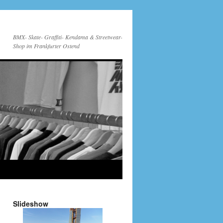
BMX- Skate- Graffiti- Kendama & Streetwear-
Shop im Frankfurter Ostend
Slideshow