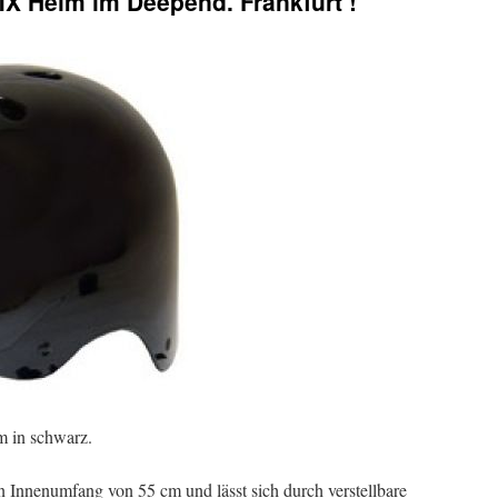
X Helm im Deepend. Frankfurt !
 in schwarz.
en Innenumfang von 55 cm und lässt sich durch verstellbare