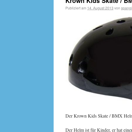
Krown Kids Skate / BM
Publiziert am
14. August 2013
von
spangi
Der Krown Kids Skate / BMX Helm
Der Helm ist für Kinder, er hat ein