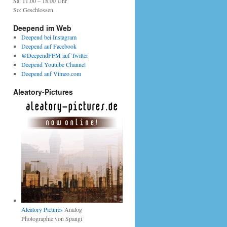
Sa: 11.00 – 18.00 Uhr
So: Geschlossen
Deepend im Web
Deepend bei Instagram
Deepend auf Facebook
@DeependFFM auf Twitter
Deepend Youtube Channel
Deepend auf Vimeo.com
Aleatory-Pictures
Aleatory Pictures
Analog
Photographie von Spangi