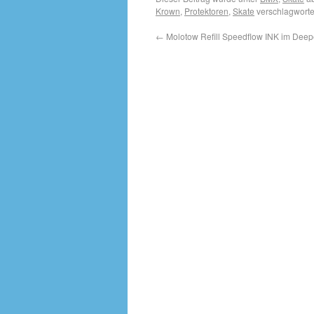
Krown
,
Protektoren
,
Skate
verschlagworte
←
Molotow Refill Speedflow INK im Deepe