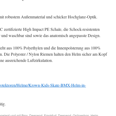
it robustem Außenmaterial und schicker Hochglanz-Optik.
 zertifizierte High Impact PE Schale, die Schock-resistenten
 und waschbar sind sowie das anatomisch angepasste Design.
eht aus 100% Polyethylen und die Innenpolsterung aus 100%
m. Die Polyester / Nylon Riemen halten den Helm sicher am Kopf
e ausreichende Luftzirkulation.
rotektoren/Helme/Krown-Kids-Skate-BMX-Helm-in-
tig.
gelegt und mit
Bmx
,
Deepend. Frankfurt
,
Deepend. Onlineshop
,
Helm
,