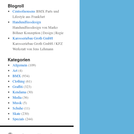
Blogroll
Centsofnonsens
BMX Parts und
Lifestyle aus Frankfurt
Handundfussdesign
Handundfussdesign von Marko
Böhner Konzeption | Design | Regie
Karosseriebau Groth GmbH
Karosseriebau Groth GmbH / KFZ
Werkstatt von Jens Lehmann
Kategorien
Allgemein
(109)
Art
(4)
BMX
(934)
Clothing
(61)
Graffiti
(323)
Kendama
(30)
Media
(36)
Musik
(5)
Schuhe
(11)
Skate
(230)
Specials
(244)