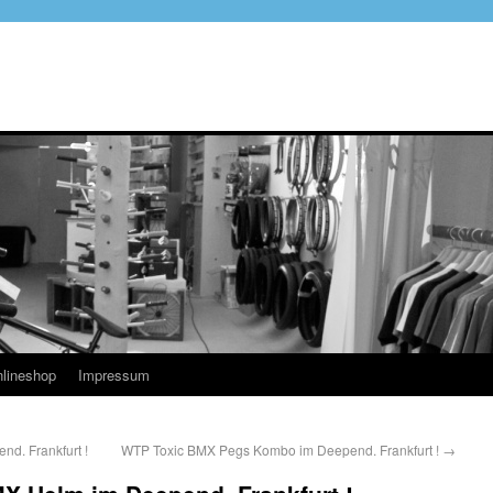
lineshop
Impressum
nd. Frankfurt !
WTP Toxic BMX Pegs Kombo im Deepend. Frankfurt !
→