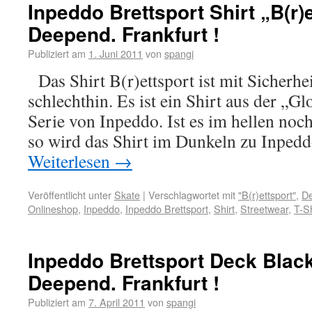
Inpeddo Brettsport Shirt „B(r)
Deepend. Frankfurt !
Publiziert am
1. Juni 2011
von
spangi
Das Shirt B(r)ettsport ist mit Sicherhe
schlechthin. Es ist ein Shirt aus der „G
Serie von Inpeddo. Ist es im hellen noc
so wird das Shirt im Dunkeln zu Inped
Weiterlesen
→
Veröffentlicht unter
Skate
|
Verschlagwortet mit
"B(r)ettsport"
,
De
Onlineshop
,
Inpeddo
,
Inpeddo Brettsport
,
Shirt
,
Streetwear
,
T-Sh
Inpeddo Brettsport Deck Black
Deepend. Frankfurt !
Publiziert am
7. April 2011
von
spangi