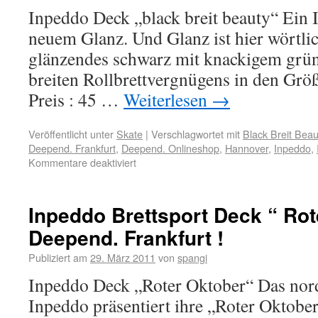
Inpeddo Deck „black breit beauty“ Ein 
neuem Glanz. Und Glanz ist hier wörtlic
glänzendes schwarz mit knackigem grün
breiten Rollbrettvergnügens in den Größ
Preis : 45 …
Weiterlesen
→
Veröffentlicht unter
Skate
|
Verschlagwortet mit
Black Breit Beau
Deepend. Frankfurt
,
Deepend. Onlineshop
,
Hannover
,
Inpeddo
,
Kommentare deaktiviert
Inpeddo Brettsport Deck “ Rot
Deepend. Frankfurt !
Publiziert am
29. März 2011
von
spangi
Inpeddo Deck „Roter Oktober“ Das nord
Inpeddo präsentiert ihre „Roter Oktober