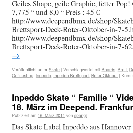
Geiles Shape, geile Graphic, fetter Pop! 
7,775 “ und 8,0 “ Preis : 45 €
http://www.deependbmx.de/shop/Skate
Brettsport-Deck-Roter-Oktober-in-7-5.
http://www.deependbmx.de/shop/Skate
Brettsport-Deck-Roter-Oktober-in-7-6
→
Veröffentlicht unter
Skate
|
Verschlagwortet mit
Boards
,
Brett
,
D
Onlineshop
,
Inpeddo
,
Inpeddo Brettsport
,
Roter Oktober
|
Komme
Inpeddo Skate “ Familie “ Vi
18. März im Deepend. Frankfur
Publiziert am
16. März 2011
von
spangi
Das Skate Label Inpeddo aus Hannover pr