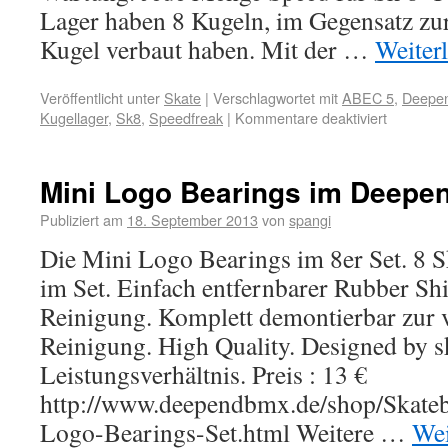
Lager haben 8 Kugeln, im Gegensatz zu
Kugel verbaut haben. Mit der …
Weiter
Veröffentlicht unter
Skate
|
Verschlagwortet mit
ABEC 5
,
Deepen
Kugellager
,
Sk8
,
Speedfreak
|
Kommentare deaktiviert
Mini Logo Bearings im Deepend
Publiziert am
18. September 2013
von
spangi
Die Mini Logo Bearings im 8er Set. 8 S
im Set. Einfach entfernbarer Rubber Shi
Reinigung. Komplett demontierbar zur 
Reinigung. High Quality. Designed by sk
Leistungsverhältnis. Preis : 13 €
http://www.deependbmx.de/shop/Skateb
Logo-Bearings-Set.html Weitere …
Wei