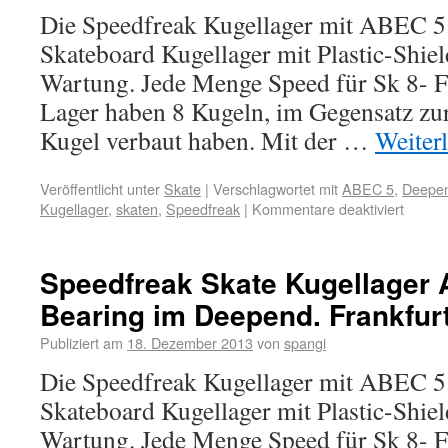
Die Speedfreak Kugellager mit ABEC 5
Skateboard Kugellager mit Plastic-Shiel
Wartung. Jede Menge Speed für Sk 8- F
Lager haben 8 Kugeln, im Gegensatz zu
Kugel verbaut haben. Mit der …
Weiter
Veröffentlicht unter
Skate
|
Verschlagwortet mit
ABEC 5
,
Deepen
Kugellager
,
skaten
,
Speedfreak
|
Kommentare deaktiviert
Speedfreak Skate Kugellager A
Bearing im Deepend. Frankfurt
Publiziert am
18. Dezember 2013
von
spangi
Die Speedfreak Kugellager mit ABEC 5
Skateboard Kugellager mit Plastic-Shiel
Wartung. Jede Menge Speed für Sk 8- F