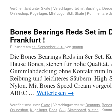
Veröffentlicht unter
Skate
|
Verschlagwortet mit
Bushings
,
Deepe
Onlineshop
,
Kugellager
,
Mini Logo
,
Sk8
,
Skate
|
Kommentare dea
Bones Bearings Reds Set im 
Frankfurt !
Publiziert am
11. September 2013
von
spangi
Die Bones Bearings Reds im 8er Set. K
Hause Bones, stehen für hohe Qualität
Gummiabdeckung ohne Kontakt zum Inn
Reibung und leichteres Säubern. High-
Nylon. Mit Bones Speed Cream vorgeölt.
ABEC …
Weiterlesen
→
Veröffentlicht unter
Skate
|
Verschlagwortet mit
Bearings
,
Bones
Onlineshop
,
Kugellager
,
Reds
,
Sk8
,
Skateboard
,
skaten
|
Kommen