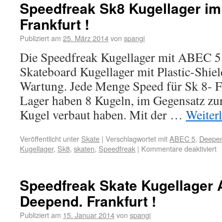
Speedfreak Sk8 Kugellager i
Frankfurt !
Publiziert am
25. März 2014
von
spangi
Die Speedfreak Kugellager mit ABEC 5
Skateboard Kugellager mit Plastic-Shiel
Wartung. Jede Menge Speed für Sk 8- F
Lager haben 8 Kugeln, im Gegensatz zu
Kugel verbaut haben. Mit der …
Weiter
Veröffentlicht unter
Skate
|
Verschlagwortet mit
ABEC 5
,
Deepen
Kugellager
,
Sk8
,
skaten
,
Speedfreak
|
Kommentare deaktiviert
Speedfreak Skate Kugellager
Deepend. Frankfurt !
Publiziert am
15. Januar 2014
von
spangi