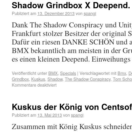
Shadow Grindbox X Deepend. F
Publiziert am
13. Dezember 2013
von
spangi
Dank The Shadow Conspiracy und Unity
Frankfurt stolzer Besitzer der origina
Dafür ein riesen DANKE SCHÖN und all
BMX bekanntlich am meisten in der Gr
es einen kleinen Deepend. Einweihung
Veröffentlicht unter
BMX
,
Specials
|
Verschlagwortet mit
Bmx
,
D
Grindbox
,
Kuskus
,
Shadow
,
The Shadow Conspiracy
,
Tom Scho
Kommentare deaktiviert
Kuskus der König von Centso
Publiziert am
13. Mai 2013
von
spangi
Zusammen mit König Kuskus schneiden 