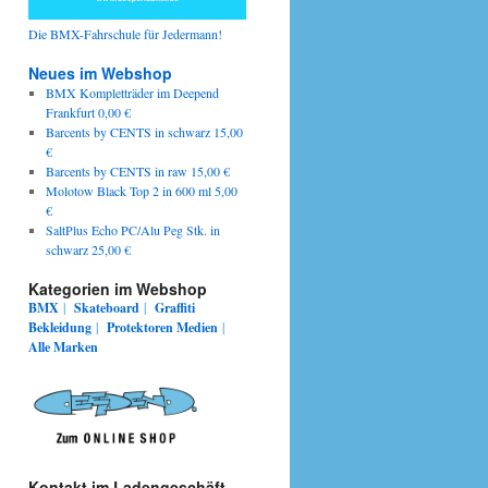
Die BMX-Fahrschule für Jedermann!
Neues im Webshop
BMX Kompletträder im Deepend
Frankfurt 0,00 €
Barcents by CENTS in schwarz 15,00
€
Barcents by CENTS in raw 15,00 €
Molotow Black Top 2 in 600 ml 5,00
€
SaltPlus Echo PC/Alu Peg Stk. in
schwarz 25,00 €
Kategorien im Webshop
BMX
|
Skateboard
|
Graffiti
Bekleidung
|
Protektoren
Medien
|
Alle Marken
Kontakt im Ladengeschäft