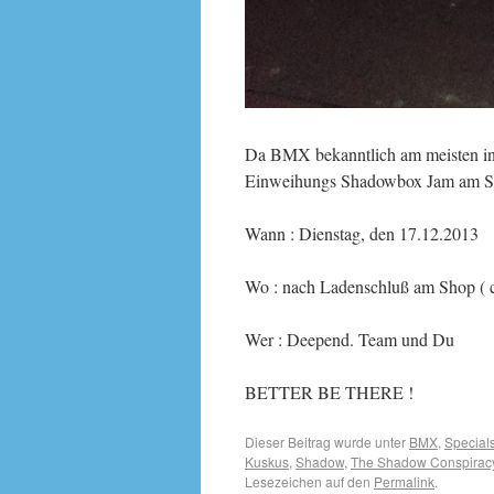
Da BMX bekanntlich am meisten in 
Einweihungs Shadowbox Jam am S
Wann : Dienstag, den 17.12.2013
Wo : nach Ladenschluß am Shop ( c
Wer : Deepend. Team und Du
BETTER BE THERE !
Dieser Beitrag wurde unter
BMX
,
Special
Kuskus
,
Shadow
,
The Shadow Conspirac
Lesezeichen auf den
Permalink
.