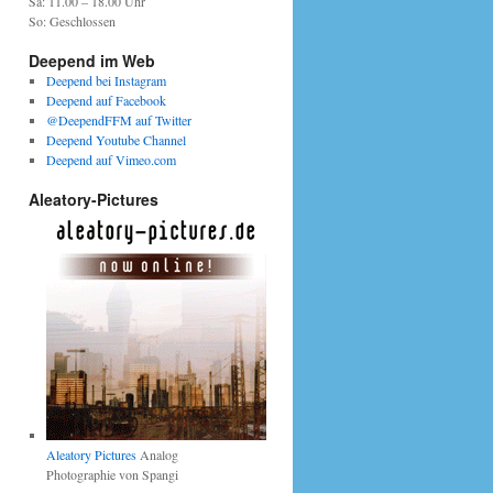
Sa: 11.00 – 18.00 Uhr
So: Geschlossen
Deepend im Web
Deepend bei Instagram
Deepend auf Facebook
@DeependFFM auf Twitter
Deepend Youtube Channel
Deepend auf Vimeo.com
Aleatory-Pictures
Aleatory Pictures
Analog
Photographie von Spangi