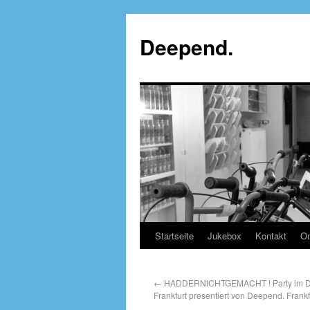
Deepend.
Startseite
Jukebox
Kontakt
On
←
HADDERNICHTGEMACHT ! Party im Dre
Frankfurt presentiert von Deepend. Frankfu