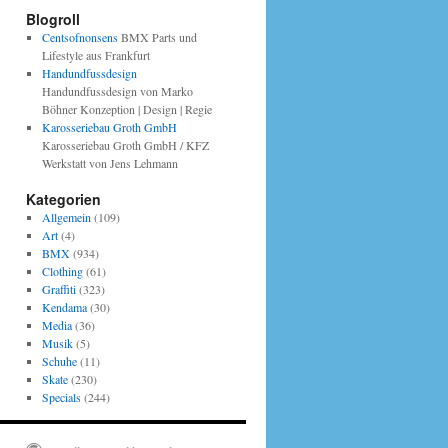
Blogroll
Centsofnonsens
BMX Parts und
Lifestyle aus Frankfurt
Handundfussdesign
Handundfussdesign von Marko
Böhner Konzeption | Design | Regie
Karosseriebau Groth GmbH
Karosseriebau Groth GmbH / KFZ
Werkstatt von Jens Lehmann
Kategorien
Allgemein
(109)
Art
(4)
BMX
(934)
Clothing
(61)
Graffiti
(323)
Kendama
(30)
Media
(36)
Musik
(5)
Schuhe
(11)
Skate
(230)
Specials
(244)