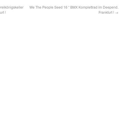
ikönigskeller
We The People Seed 16 “ BMX Komplettrad im Deepend.
rt !
Frankfurt !
→