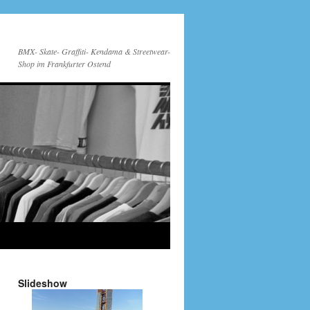
BMX- Skate- Graffiti- Kendama & Streetwear-
Shop im Frankfurter Ostend
Slideshow