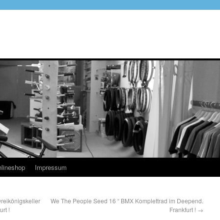
lineshop
Impressum
ikönigskeller
We The People Seed 16 “ BMX Komplettrad im Deepend.
rt !
Frankfurt !
→