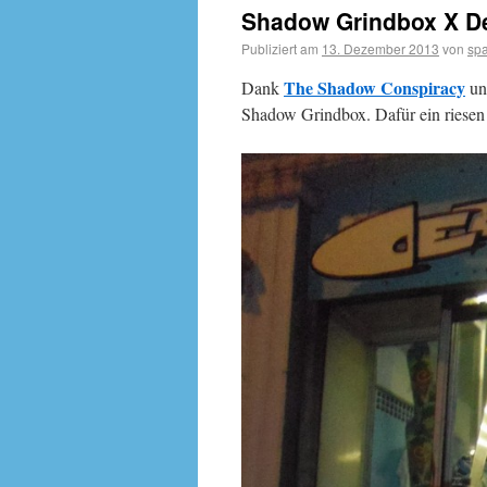
Shadow Grindbox X De
Publiziert am
13. Dezember 2013
von
sp
The Shadow Conspiracy
Dank
u
Shadow Grindbox. Dafür ein riese