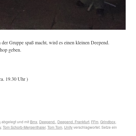
der Gruppe spaß macht, wird es einen kleinen Deepend.
hop geben.
a. 19.30 Uhr )
s
abgelegt und mit
Bmx
,
Deepend.
,
Deepend. Frankfurt
,
FFm
,
Grindbox
,
y
,
Tom Schorb-Mergenthaler
,
Tom Tom
,
Unity
verschlagwortet. Setze ein