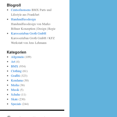
Blogroll
Centsofnonsens
BMX Parts und
Lifestyle aus Frankfurt
Handundfussdesign
Handundfussdesign von Marko
Böhner Konzeption | Design | Regie
Karosseriebau Groth GmbH
Karosseriebau Groth GmbH / KFZ
Werkstatt von Jens Lehmann
Kategorien
Allgemein
(109)
Art
(4)
BMX
(934)
Clothing
(61)
Graffiti
(323)
Kendama
(30)
Media
(36)
Musik
(5)
Schuhe
(11)
Skate
(230)
Specials
(244)