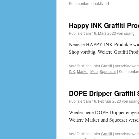
Kommentare deaktiviert
Happy INK Graffiti Pr
Publiziert am
16. März 2023
von
spangi
Neueste HAPPY INK Produkte wie
Shop vorrätig. Weitere Graffiti Prod
Veröffentlicht unter
Graffiti
|
Verschlagwort
INK
,
Marker
,
Mob
,
Squeezer
|
Kommentare 
DOPE Dripper Graffiti
Publiziert am
16. Februar 2023
von
spang
Wieder neue DOPE Dripper eingetro
Weitere Marker und Squeezer versch
Veröffentlicht unter
Graffiti
|
Verschlagwort