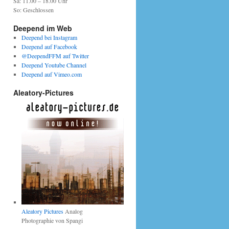
Sa: 11.00 – 18.00 Uhr
So: Geschlossen
Deepend im Web
Deepend bei Instagram
Deepend auf Facebook
@DeependFFM auf Twitter
Deepend Youtube Channel
Deepend auf Vimeo.com
Aleatory-Pictures
Aleatory Pictures
Analog
Photographie von Spangi