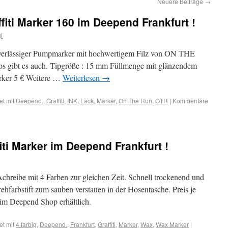
Neuere Beiträge
→
ti Marker 160 im Deepend Frankfurt !
i
Zuverlässiger Pumpmarker mit hochwertigem Filz von ON THE
ps gibt es auch. Tipgröße : 15 mm Füllmenge mit glänzendem
rker 5 € Weitere …
Weiterlesen
→
et mit
Deepend.
,
Graffiti
,
INK
,
Lack
,
Marker
,
On The Run
,
OTR
|
Kommentare
ti Marker im Deepend Frankfurt !
Achreibe mit 4 Farben zur gleichen Zeit. Schnell trockenend und
hfarbstift zum sauben verstauen in der Hosentasche. Preis je
 im Deepend Shop erhältlich.
et mit
4 farbig
,
Deepend.
,
Frankfurt
,
Graffiti
,
Marker
,
Wax
,
Wax Marker
|