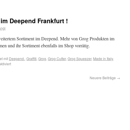
 im Deepend Frankfurt !
angi
erweitertem Sortiment im Deepend. Mehr von Grog Produkten im
rmen und ihr Sortiment ebenfalls im Shop vorrätig.
et mit
Deepend.
,
Graffiti
,
Grog
,
Grog Cutter
,
Grog Squeezer
,
Made in Italy
,
tiviert
Neuere Beiträge
→