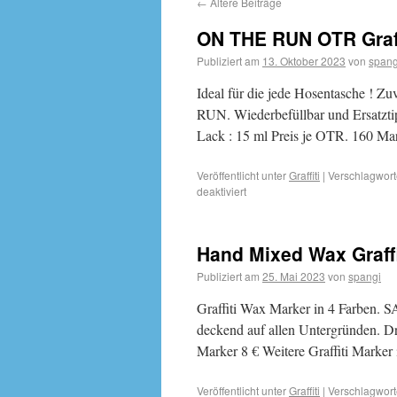
←
Ältere Beiträge
ON THE RUN OTR Graffi
Publiziert am
13. Oktober 2023
von
spang
Ideal für die jede Hosentasche ! 
RUN. Wiederbefüllbar und Ersatzti
Lack : 15 ml Preis je OTR. 160 Ma
Veröffentlicht unter
Graffiti
|
Verschlagwort
deaktiviert
Hand Mixed Wax Graffi
Publiziert am
25. Mai 2023
von
spangi
Graffiti Wax Marker in 4 Farben. S
deckend auf allen Untergründen. Dre
Marker 8 € Weitere Graffiti Marker
Veröffentlicht unter
Graffiti
|
Verschlagwort