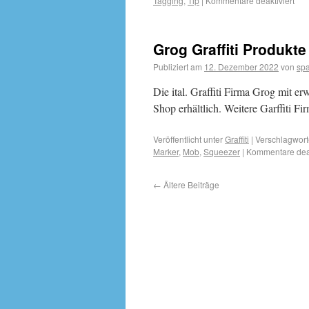
Tagging
,
Tip
|
Kommentare deaktiviert
Grog Graffiti Produkte
Publiziert am
12. Dezember 2022
von
sp
Die ital. Graffiti Firma Grog mit 
Shop erhältlich. Weitere Garffiti Fi
Veröffentlicht unter
Graffiti
|
Verschlagwort
Marker
,
Mob
,
Squeezer
|
Kommentare deak
←
Ältere Beiträge