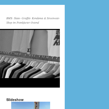
BMX- Skate- Graffiti- Kendama & Streetwear-
Shop im Frankfurter Ostend
Slideshow