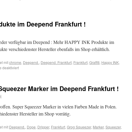
odukte im Deepend Frankfurt !
der verfügbar im Deepend : Mehr HAPPY INK Produkte im
ukte verschiedenster Hersteller ebenfalls im Shop erhältlich.
et mit
chrome
,
Deepend.
,
Deepend. Frankfurt
,
Frankfurt
,
Graffiti
,
Happy INK
,
deaktiviert
 Squeezer Marker im Deepend Frankfurt !
i
ffen. Super Squeezer Marker in vielen Farben Made in Polen.
iedenster Hersteller im Shop vorrätig.
et mit
Deepend.
,
Dope
,
Dripper
,
Frankfurt
,
Grog Squeezer
,
Marker
,
Squeezer
,