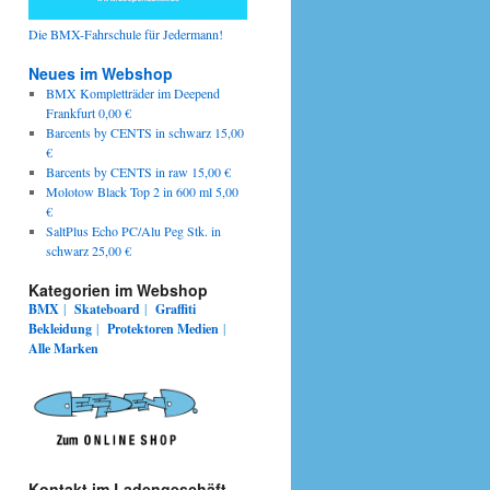
Die BMX-Fahrschule für Jedermann!
Neues im Webshop
BMX Kompletträder im Deepend
Frankfurt 0,00 €
Barcents by CENTS in schwarz 15,00
€
Barcents by CENTS in raw 15,00 €
Molotow Black Top 2 in 600 ml 5,00
€
SaltPlus Echo PC/Alu Peg Stk. in
schwarz 25,00 €
Kategorien im Webshop
BMX
|
Skateboard
|
Graffiti
Bekleidung
|
Protektoren
Medien
|
Alle Marken
Kontakt im Ladengeschäft