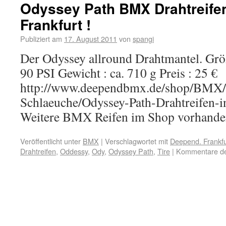
Odyssey Path BMX Drahtreife
Frankfurt !
Publiziert am
17. August 2011
von
spangi
Der Odyssey allround Drahtmantel. Größ
90 PSI Gewicht : ca. 710 g Preis : 25 €
http://www.deependbmx.de/shop/BMX/
Schlaeuche/Odyssey-Path-Drahtreifen-i
Weitere BMX Reifen im Shop vorhande
Veröffentlicht unter
BMX
|
Verschlagwortet mit
Deepend. Frankfu
Drahtreifen
,
Oddessy
,
Ody
,
Odyssey Path
,
Tire
|
Kommentare dea