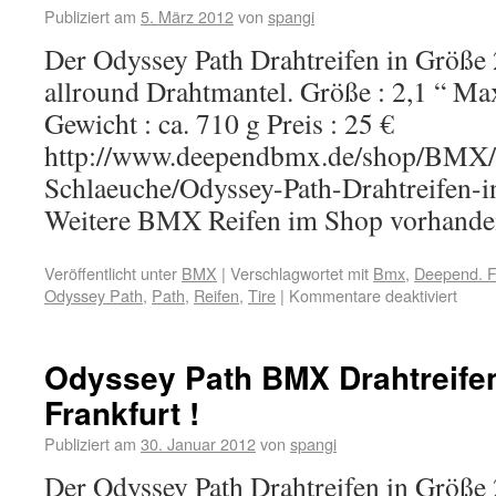
Publiziert am
5. März 2012
von
spangi
Der Odyssey Path Drahtreifen in Größe 
allround Drahtmantel. Größe : 2,1 “ Max
Gewicht : ca. 710 g Preis : 25 €
http://www.deependbmx.de/shop/BMX/
Schlaeuche/Odyssey-Path-Drahtreifen-i
Weitere BMX Reifen im Shop vorhande
Veröffentlicht unter
BMX
|
Verschlagwortet mit
Bmx
,
Deepend. F
Odyssey Path
,
Path
,
Reifen
,
Tire
|
Kommentare deaktiviert
Odyssey Path BMX Drahtreife
Frankfurt !
Publiziert am
30. Januar 2012
von
spangi
Der Odyssey Path Drahtreifen in Größe 