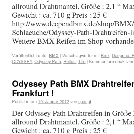
allround Drahtmantel. Größe : 2,1 “ Max
Gewicht : ca. 710 g Preis : 25 €
http://www.deependbmx.de/shop/BMX/
Schlaeuche/Odyssey-Path-Drahtreifen-i
Weitere BMX Reifen im Shop vorhande
Veröffentlicht unter
BMX
|
Verschlagwortet mit
Bmx
,
Deepend. F
ODYSSEY
,
Odyssey Path
,
Reifen
,
Tire
|
Kommentare deaktivier
Odyssey Path BMX Drahtreife
Frankfurt !
Publiziert am
10. Januar 2012
von
spangi
Der Odyssey Path Drahtreifen in Größe 
allround Drahtmantel. Größe : 2,1 “ Max
Gewicht : ca. 710 g Preis : 25 €