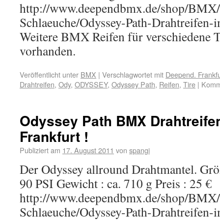
http://www.deependbmx.de/shop/BMX/
Schlaeuche/Odyssey-Path-Drahtreifen-i
Weitere BMX Reifen für verschiedene T
vorhanden.
Veröffentlicht unter
BMX
|
Verschlagwortet mit
Deepend. Frankfu
Drahtreifen
,
Ody
,
ODYSSEY
,
Odyssey Path
,
Reifen
,
Tire
|
Komme
Odyssey Path BMX Drahtreife
Frankfurt !
Publiziert am
17. August 2011
von
spangi
Der Odyssey allround Drahtmantel. Größ
90 PSI Gewicht : ca. 710 g Preis : 25 €
http://www.deependbmx.de/shop/BMX/
Schlaeuche/Odyssey-Path-Drahtreifen-i