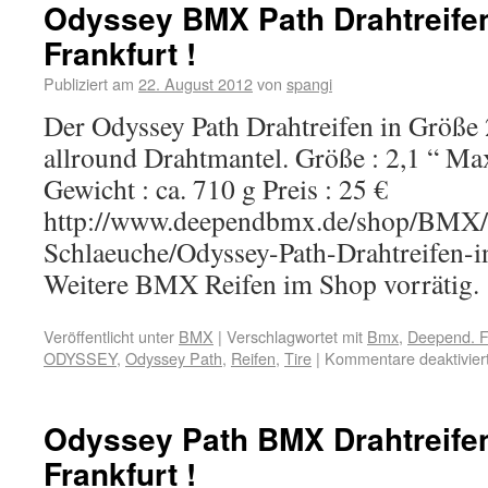
Odyssey BMX Path Drahtreife
Frankfurt !
Publiziert am
22. August 2012
von
spangi
Der Odyssey Path Drahtreifen in Größe 
allround Drahtmantel. Größe : 2,1 “ Max
Gewicht : ca. 710 g Preis : 25 €
http://www.deependbmx.de/shop/BMX/
Schlaeuche/Odyssey-Path-Drahtreifen-i
Weitere BMX Reifen im Shop vorrätig.
Veröffentlicht unter
BMX
|
Verschlagwortet mit
Bmx
,
Deepend. F
ODYSSEY
,
Odyssey Path
,
Reifen
,
Tire
|
Kommentare deaktivier
Odyssey Path BMX Drahtreife
Frankfurt !