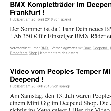
BMX Kompletträder im Deepe
Frankfurt !
Publiziert am
20. Juni 2018
von
spangi
Der Sommer ist da ! Fahr Dein neues 
! Ab 350 € für Einsteiger BMX Räder er
Veröffentlicht unter
BMX
|
Verschlagwortet mit
Bmx
,
Deepend.
,
Probefahrt
,
Shop
|
Kommentare deaktiviert
Video vom Peoples Temper Mi
Deepend !
Publiziert am
20. Juli 2015
von
spangi
Am Samstag, den 13. Juli waren People
einem Mini Gig im Deepend Shop. Die 
richtig ins Zeug gelegt ! Hier das Video