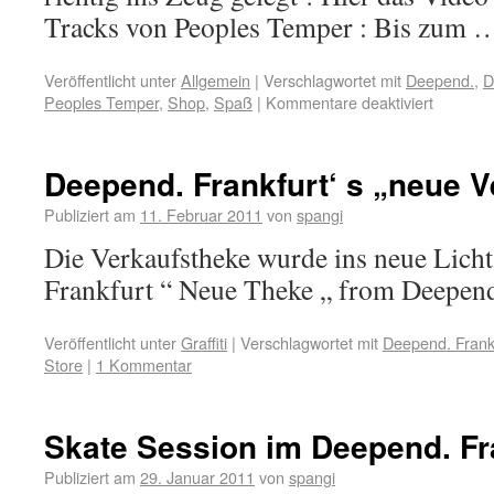
Tracks von Peoples Temper : Bis zum
Veröffentlicht unter
Allgemein
|
Verschlagwortet mit
Deepend.
,
D
Peoples Temper
,
Shop
,
Spaß
|
Kommentare deaktiviert
Deepend. Frankfurt‘ s „neue V
Publiziert am
11. Februar 2011
von
spangi
Die Verkaufstheke wurde ins neue Licht
Frankfurt “ Neue Theke „ from Deepen
Veröffentlicht unter
Graffiti
|
Verschlagwortet mit
Deepend. Frank
Store
|
1 Kommentar
Skate Session im Deepend. Fra
Publiziert am
29. Januar 2011
von
spangi