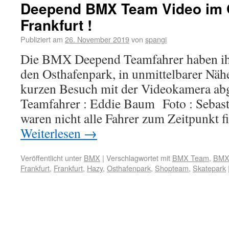
Deepend BMX Team Video im 
Frankfurt !
Publiziert am
26. November 2019
von
spangi
Die BMX Deepend Teamfahrer haben ih
den Osthafenpark, in unmittelbarer Näh
kurzen Besuch mit der Videokamera abg
Teamfahrer : Eddie Baum Foto : Sebast
waren nicht alle Fahrer zum Zeitpunkt f
Weiterlesen
→
Veröffentlicht unter
BMX
|
Verschlagwortet mit
BMX Team
,
BMX
Frankfurt
,
Frankfurt
,
Hazy
,
Osthafenpark
,
Shopteam
,
Skatepark