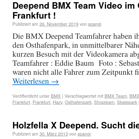
Deepend BMX Team Video im 
Frankfurt !
Publiziert am
26. November 2019
von
spangi
Die BMX Deepend Teamfahrer haben ih
den Osthafenpark, in unmittelbarer Näh
kurzen Besuch mit der Videokamera abg
Teamfahrer : Eddie Baum Foto : Sebast
waren nicht alle Fahrer zum Zeitpunkt f
Weiterlesen
→
Veröffentlicht unter
BMX
|
Verschlagwortet mit
BMX Team
,
BMX
Frankfurt
,
Frankfurt
,
Hazy
,
Osthafenpark
,
Shopteam
,
Skatepark
Holzfella X Deepend. Sucht die
Publiziert am
30. März 2013
von
spangi