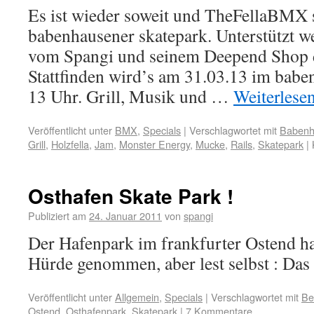
Es ist wieder soweit und TheFellaBMX s
babenhausener skatepark. Unterstützt we
vom Spangi und seinem Deepend Shop di
Stattfinden wird’s am 31.03.13 im babe
13 Uhr. Grill, Musik und …
Weiterlese
Veröffentlicht unter
BMX
,
Specials
|
Verschlagwortet mit
Babenh
Grill
,
Holzfella
,
Jam
,
Monster Energy
,
Mucke
,
Rails
,
Skatepark
|
Osthafen Skate Park !
Publiziert am
24. Januar 2011
von
spangi
Der Hafenpark im frankfurter Ostend ha
Hürde genommen, aber lest selbst : Da
Veröffentlicht unter
Allgemein
,
Specials
|
Verschlagwortet mit
Be
Ostend
,
Osthafenpark
,
Skatepark
|
7 Kommentare