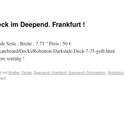
ck im Deepend. Frankfurt !
e Serie : Breite : 7,75 “ Preis : 50 €
ateboard/Decks/Robotron-Darkslide-Deck-7-75-gelb.html
re vorrätig !
t mit
Bretter
,
Decks
,
Deepend. Frankfurt
,
Deepend. Onlineshop
,
Robotron
,
iert