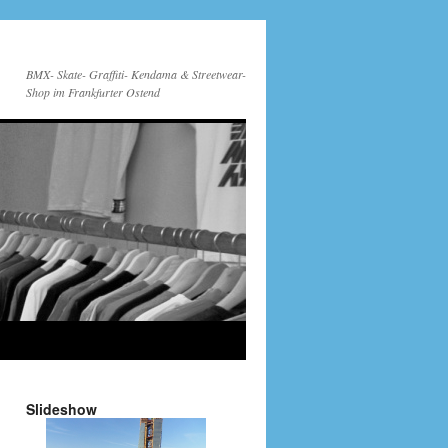
BMX- Skate- Graffiti- Kendama & Streetwear-
Shop im Frankfurter Ostend
Slideshow