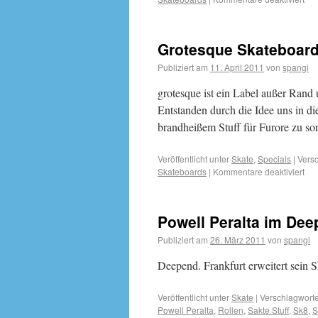
Grotesque Skateboardi
Publiziert am
11. April 2011
von
spangi
grotesque ist ein Label außer Rand
Entstanden durch die Idee uns in d
brandheißem Stuff für Furore zu 
Veröffentlicht unter
Skate
,
Specials
|
Versc
Skateboards
|
Kommentare deaktiviert
Powell Peralta im Deep
Publiziert am
26. März 2011
von
spangi
Deepend. Frankfurt erweitert sein 
Veröffentlicht unter
Skate
|
Verschlagworte
Powell Peralta
,
Rollen
,
Sakte Stuff
,
Sk8
,
S