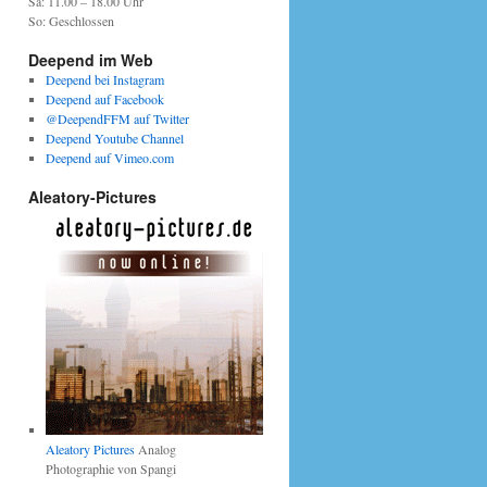
Sa: 11.00 – 18.00 Uhr
So: Geschlossen
Deepend im Web
Deepend bei Instagram
Deepend auf Facebook
@DeependFFM auf Twitter
Deepend Youtube Channel
Deepend auf Vimeo.com
Aleatory-Pictures
Aleatory Pictures
Analog
Photographie von Spangi