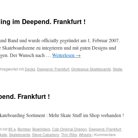
ng im Deepend. Frankfurt !
 und Band und wurde officially gegründet am 1. Februar 2007.
ie Skateboardszene zu integrieren und mit guten Designs und
sorgen. Der Wunsch nach …
Weiterlesen
→
hlagwortet mit
Decks
,
Deepend. Frankfurt
,
Grotesque Skateboards
,
Skate
,
end. Frankfurt !
Skateboarding Sortiment : Mehr Skate Stuff im Shop vorhanden !
t mit
85 a
,
Bomber
,
Bowlriders
,
Cab Original Dragon
,
Deepend. Frankfurt
,
kate
,
Skateboards
,
Steve Caballero
,
Thin Ribs
,
Wheels
|
Kommentare