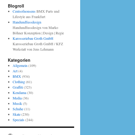
Blogroll
Centsofnonsens
BMX Parts und
Lifestyle aus Frankfurt
Handundfussdesign
Handundfussdesign von Marko
Böhner Konzeption | Design | Regie
Karosseriebau Groth GmbH
Karosseriebau Groth GmbH / KFZ
Werkstatt von Jens Lehmann
Kategorien
Allgemein
(109)
Art
(4)
BMX
(934)
Clothing
(61)
Graffiti
(323)
Kendama
(30)
Media
(36)
Musik
(5)
Schuhe
(11)
Skate
(230)
Specials
(244)