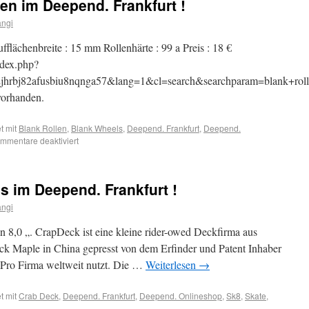
en im Deepend. Frankfurt !
angi
flächenbreite : 15 mm Rollenhärte : 99 a Preis : 18 €
dex.php?
jhrbj82afusbiu8nqnga57&lang=1&cl=search&searchparam=blank+roll
vorhanden.
t mit
Blank Rollen
,
Blank Wheels
,
Deepend. Frankfurt
,
Deepend.
mmentare deaktiviert
 im Deepend. Frankfurt !
angi
 8,0 „. CrapDeck ist eine kleine rider-owed Deckfirma aus
k Maple in China gepresst von dem Erfinder und Patent Inhaber
e Pro Firma weltweit nutzt. Die …
Weiterlesen
→
t mit
Crab Deck
,
Deepend. Frankfurt
,
Deepend. Onlineshop
,
Sk8
,
Skate
,