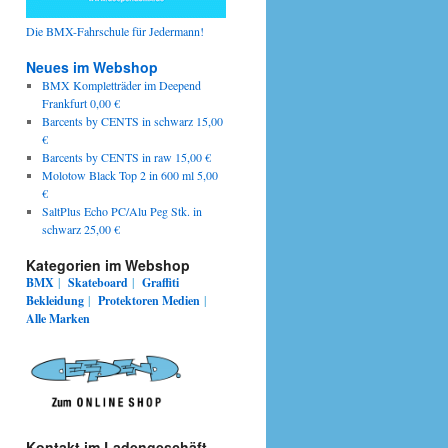
Die BMX-Fahrschule für Jedermann!
Neues im Webshop
BMX Kompletträder im Deepend
Frankfurt 0,00 €
Barcents by CENTS in schwarz 15,00
€
Barcents by CENTS in raw 15,00 €
Molotow Black Top 2 in 600 ml 5,00
€
SaltPlus Echo PC/Alu Peg Stk. in
schwarz 25,00 €
Kategorien im Webshop
BMX
|
Skateboard
|
Graffiti
Bekleidung
|
Protektoren
Medien
|
Alle Marken
Kontakt im Ladengeschäft