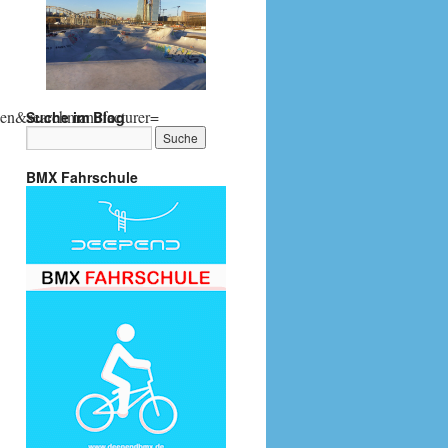
en&searchmanufacturer=
Suche im Blog
BMX Fahrschule