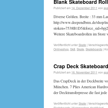
Blank Skateboard Roll
Publiziert am
14. Dezember 2011
von
sp
Diverse Größen. Breite : 33 mm Lauf
http://www.deependbmx.de/shop/in
stoken=7538B1D5&force_sid=bpj2
Weitere Skateboardrollen im Store 
Veröffentlicht unter
Skate
|
Verschlagworte
Onlineshop
,
Sk8
,
Skate
,
Skateboards
|
Ko
Crap Deck Skateboards
Publiziert am
16. November 2011
von
sp
Das CrapDeck in der Deckbreite von
München. 7 Plies American Hardroc
der Decktransferpresse die fast jed
Veröffentlicht unter
Skate
|
Verschlagworte
Skateboards
|
Kommentare deaktiviert