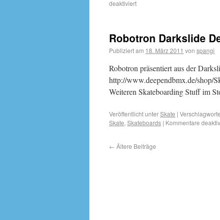
deaktiviert
Robotron Darkslide De
Publiziert am
18. März 2011
von
spangi
Robotron präsentiert aus der Darkslid
http://www.deependbmx.de/shop/Sk
Weiteren Skateboarding Stuff im Sto
Veröffentlicht unter
Skate
|
Verschlagworte
Skate
,
Skateboards
|
Kommentare deaktiv
←
Ältere Beiträge