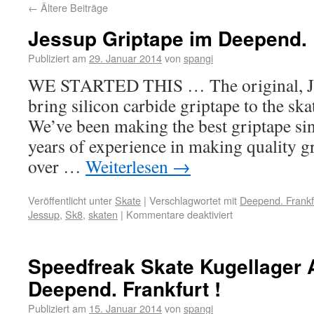
←
Ältere Beiträge
Jessup Griptape im Deepend. F
Publiziert am
29. Januar 2014
von
spangi
WE STARTED THIS … The original, Jess
bring silicon carbide griptape to the sk
We’ve been making the best griptape sin
years of experience in making quality g
over …
Weiterlesen
→
Veröffentlicht unter
Skate
|
Verschlagwortet mit
Deepend. Frankf
Jessup
,
Sk8
,
skaten
|
Kommentare deaktiviert
Speedfreak Skate Kugellager
Deepend. Frankfurt !
Publiziert am
15. Januar 2014
von
spangi