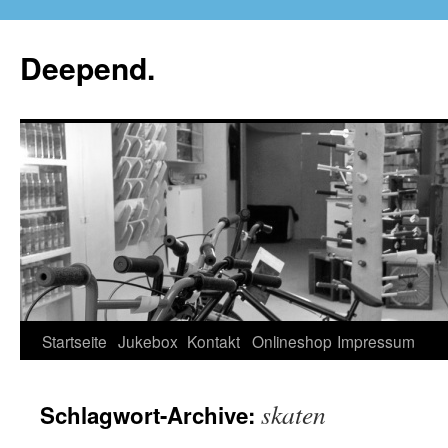
Deepend.
Startseite
Jukebox
Kontakt
Onlineshop
Impressum
skaten
Schlagwort-Archive: