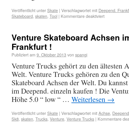
Veröffentlicht unter
Skate
|
Verschlagwortet mit
Deepend. Frankf
Skateboard
,
skaten
,
Tool
|
Kommentare deaktiviert
Venture Skateboard Achsen i
Frankfurt !
Publiziert am
9. Oktober 2013
von
spangi
Venture Trucks gehört zu den ältesten A
Welt. Venture Trucks gehören zu den Qu
Skateboard Achsen der Welt. Du kannst
im Deepend. einzeln kaufen ! Die Ventur
Höhe 5.0 “ low “ …
Weiterlesen
→
Veröffentlicht unter
Skate
|
Verschlagwortet mit
Achse
,
Deepend.
Sk8
,
skaten
,
Trucks
,
Venture
,
Venture Trucks
|
Kommentare deak