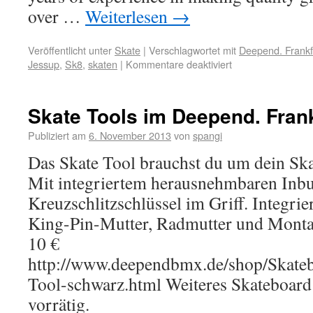
over …
Weiterlesen
→
Veröffentlicht unter
Skate
|
Verschlagwortet mit
Deepend. Frankf
Jessup
,
Sk8
,
skaten
|
Kommentare deaktiviert
Skate Tools im Deepend. Frank
Publiziert am
6. November 2013
von
spangi
Das Skate Tool brauchst du um dein Ska
Mit integriertem herausnehmbaren Inbu
Kreuzschlitzschlüssel im Griff. Integrie
King-Pin-Mutter, Radmutter und Montag
10 €
http://www.deependbmx.de/shop/Skate
Tool-schwarz.html Weiteres Skateboar
vorrätig.