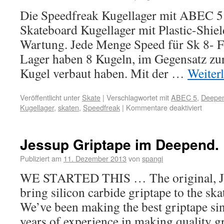
Die Speedfreak Kugellager mit ABEC 5
Skateboard Kugellager mit Plastic-Shiel
Wartung. Jede Menge Speed für Sk 8- F
Lager haben 8 Kugeln, im Gegensatz zu
Kugel verbaut haben. Mit der …
Weiter
Veröffentlicht unter
Skate
|
Verschlagwortet mit
ABEC 5
,
Deepen
Kugellager
,
skaten
,
Speedfreak
|
Kommentare deaktiviert
Jessup Griptape im Deepend. F
Publiziert am
11. Dezember 2013
von
spangi
WE STARTED THIS … The original, Jess
bring silicon carbide griptape to the sk
We’ve been making the best griptape sin
years of experience in making quality g