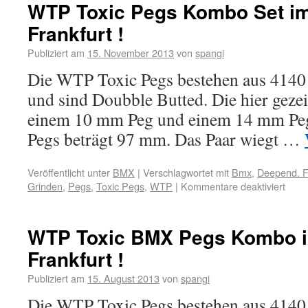
WTP Toxic Pegs Kombo Set i
Frankfurt !
Publiziert am
15. November 2013
von
spangi
Die WTP Toxic Pegs bestehen aus 4140
und sind Doubble Butted. Die hier geze
einem 10 mm Peg und einem 14 mm Peg
Pegs beträgt 97 mm. Das Paar wiegt …
Veröffentlicht unter
BMX
|
Verschlagwortet mit
Bmx
,
Deepend. F
Grinden
,
Pegs
,
Toxic Pegs
,
WTP
|
Kommentare deaktiviert
WTP Toxic BMX Pegs Kombo 
Frankfurt !
Publiziert am
15. August 2013
von
spangi
Die WTP Toxic Pegs bestehen aus 4140