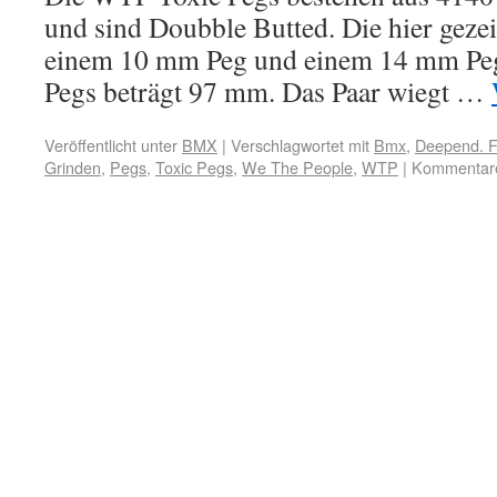
und sind Doubble Butted. Die hier geze
einem 10 mm Peg und einem 14 mm Peg
Pegs beträgt 97 mm. Das Paar wiegt …
Veröffentlicht unter
BMX
|
Verschlagwortet mit
Bmx
,
Deepend. F
Grinden
,
Pegs
,
Toxic Pegs
,
We The People
,
WTP
|
Kommentare 