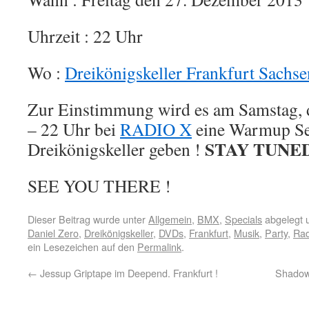
Uhrzeit : 22 Uhr
Wo :
Dreikönigskeller Frankfurt Sachs
Zur Einstimmung wird es am Samstag, 
– 22 Uhr bei
RADIO X
eine Warmup Se
STAY TUNED
Dreikönigskeller geben !
SEE YOU THERE !
Dieser Beitrag wurde unter
Allgemein
,
BMX
,
Specials
abgelegt 
Daniel Zero
,
Dreikönigskeller
,
DVDs
,
Frankfurt
,
Musik
,
Party
,
Rad
ein Lesezeichen auf den
Permalink
.
←
Jessup Griptape im Deepend. Frankfurt !
Shadow