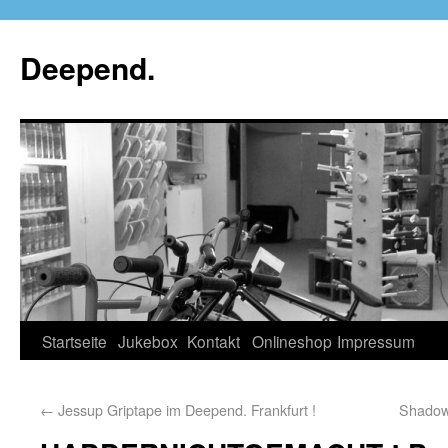
Deepend.
Startseite
Jukebox
Kontakt
Onlineshop
Impressum
←
Jessup Griptape im Deepend. Frankfurt !
Shadow