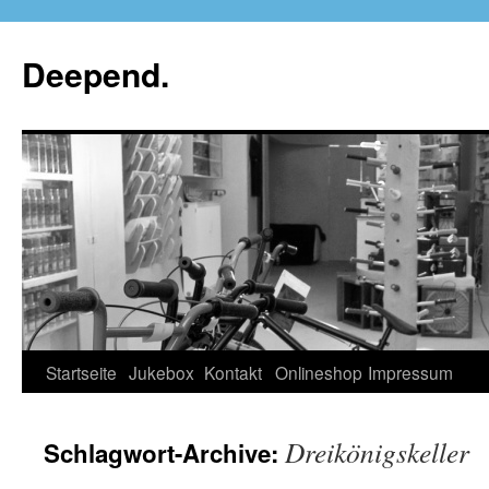
Deepend.
Startseite
Jukebox
Kontakt
Onlineshop
Impressum
Dreikönigskeller
Schlagwort-Archive: