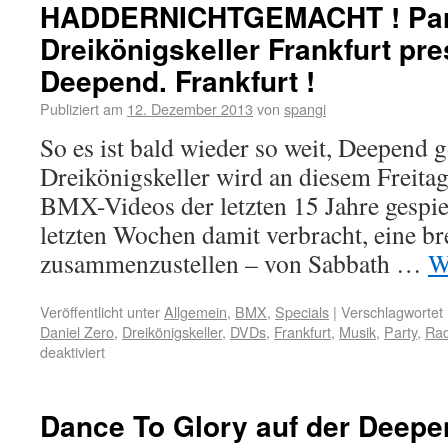
HADDERNICHTGEMACHT ! Par
Dreikönigskeller Frankfurt pre
Deepend. Frankfurt !
Publiziert am
12. Dezember 2013
von
spangi
So es ist bald wieder so weit, Deepend 
Dreikönigskeller wird an diesem Freit
BMX-Videos der letzten 15 Jahre gespie
letzten Wochen damit verbracht, eine br
zusammenzustellen – von Sabbath …
W
Veröffentlicht unter
Allgemein
,
BMX
,
Specials
|
Verschlagwortet 
Daniel Zero
,
Dreikönigskeller
,
DVDs
,
Frankfurt
,
Musik
,
Party
,
Rad
deaktiviert
Dance To Glory auf der Deepen