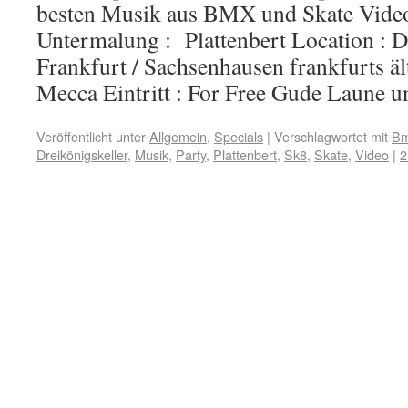
besten Musik aus BMX und Skate Video
Untermalung : Plattenbert Location : D
Frankfurt / Sachsenhausen frankfurts äl
Mecca Eintritt : For Free Gude Laune
Veröffentlicht unter
Allgemein
,
Specials
|
Verschlagwortet mit
B
Dreikönigskeller
,
Musik
,
Party
,
Plattenbert
,
Sk8
,
Skate
,
Video
|
2