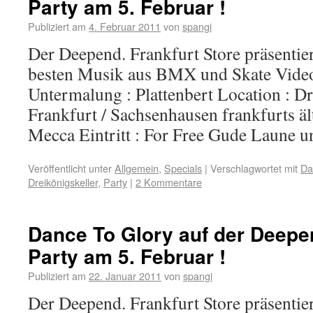
Party am 5. Februar !
Publiziert am
4. Februar 2011
von
spangi
Der Deepend. Frankfurt Store präsentier
besten Musik aus BMX und Skate Video
Untermalung : Plattenbert Location : Dr
Frankfurt / Sachsenhausen frankfurts äl
Mecca Eintritt : For Free Gude Laune
Veröffentlicht unter
Allgemein
,
Specials
|
Verschlagwortet mit
Da
Dreikönigskeller
,
Party
|
2 Kommentare
Dance To Glory auf der Deepen
Party am 5. Februar !
Publiziert am
22. Januar 2011
von
spangi
Der Deepend. Frankfurt Store präsentier