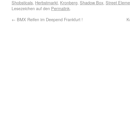
Shobsticals
,
Herbstmarkt
,
Kronberg
,
Shadow Box
,
Street Eleme
Lesezeichen auf den
Permalink
.
←
BMX Reifen im Deepend Frankfurt !
K