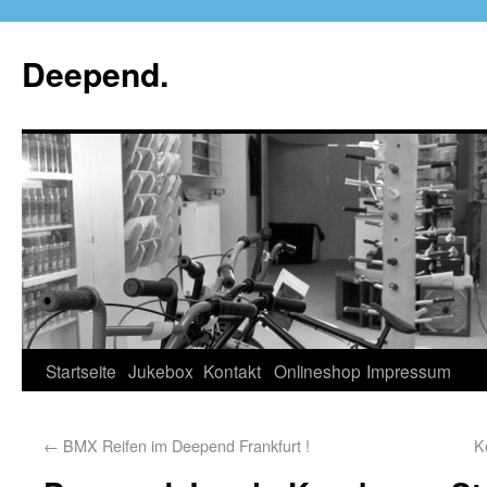
Deepend.
Startseite
Jukebox
Kontakt
Onlineshop
Impressum
←
BMX Reifen im Deepend Frankfurt !
K