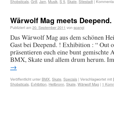
Shobsticals
,
Grill
,
Jam
,
Musik
,
S 5
,
Skate
,
Stiestadt
|
Kommentare
Wärwolf Mag meets Deepend. F
Publiziert am
20. September 2011
von
spangi
Das Wärwolf Mag aus dem schönen Heil
Gast bei Deepend. ! Exhibition : “ Out o
präsentieren euch eine bunt gemischte 
BMX, Skate und allem drum herum. 
→
Veröffentlicht unter
BMX
,
Skate
,
Specials
|
Verschlagwortet mit
Shobsticals
,
Exhibition
,
Heilbronn
,
Skate
,
Wärwolf Mag
|
1 Kom