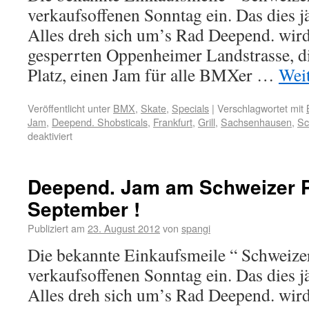
verkaufsoffenen Sonntag ein. Das dies jä
Alles dreh sich um’s Rad Deepend. wird
gesperrten Oppenheimer Landstrasse, d
Platz, einen Jam für alle BMXer …
Wei
Veröffentlicht unter
BMX
,
Skate
,
Specials
|
Verschlagwortet mit
Jam
,
Deepend. Shobsticals
,
Frankfurt
,
Grill
,
Sachsenhausen
,
Sc
deaktiviert
Deepend. Jam am Schweizer P
September !
Publiziert am
23. August 2012
von
spangi
Die bekannte Einkaufsmeile “ Schweizer
verkaufsoffenen Sonntag ein. Das dies jä
Alles dreh sich um’s Rad Deepend. wird