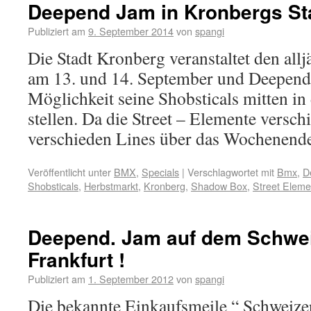
Deepend Jam in Kronbergs Sta
Publiziert am
9. September 2014
von
spangi
Die Stadt Kronberg veranstaltet den all
am 13. und 14. September und Deepen
Möglichkeit seine Shobsticals mitten in 
stellen. Da die Street – Elemente versch
verschieden Lines über das Wochenen
Veröffentlicht unter
BMX
,
Specials
|
Verschlagwortet mit
Bmx
,
D
Shobsticals
,
Herbstmarkt
,
Kronberg
,
Shadow Box
,
Street Eleme
Deepend. Jam auf dem Schwei
Frankfurt !
Publiziert am
1. September 2012
von
spangi
Die bekannte Einkaufsmeile “ Schweizer