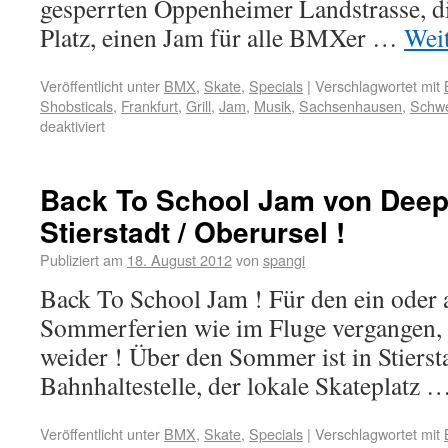
gesperrten Oppenheimer Landstrasse, d
Platz, einen Jam für alle BMXer …
Wei
Veröffentlicht unter
BMX
,
Skate
,
Specials
|
Verschlagwortet mit
Shobsticals
,
Frankfurt
,
Grill
,
Jam
,
Musik
,
Sachsenhausen
,
Schwe
deaktiviert
Back To School Jam von Deepe
Stierstadt / Oberursel !
Publiziert am
18. August 2012
von
spangi
Back To School Jam ! Für den ein oder a
Sommerferien wie im Fluge vergangen,
weider ! Über den Sommer ist in Stiersta
Bahnhaltestelle, der lokale Skateplatz 
Veröffentlicht unter
BMX
,
Skate
,
Specials
|
Verschlagwortet mit