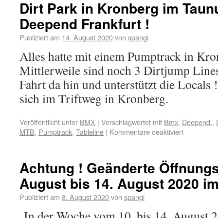
Dirt Park in Kronberg im Taun
Deepend Frankfurt !
Publiziert am
14. August 2020
von
spangi
Alles hatte mit einem Pumptrack in Kr
Mittlerweile sind noch 3 Dirtjump Lin
Fahrt da hin und unterstützt die Locals 
sich im Triftweg in Kronberg.
Veröffentlicht unter
BMX
|
Verschlagwortet mit
Bmx
,
Deepend.
,
MTB
,
Pumptrack
,
Tableline
|
Kommentare deaktiviert
Achtung ! Geänderte Öffnungs
August bis 14. August 2020 i
Publiziert am
8. August 2020
von
spangi
In der Woche vom 10. bis 14. August 2