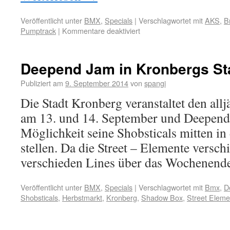
Veröffentlicht unter
BMX
,
Specials
|
Verschlagwortet mit
AKS
,
B
Pumptrack
|
Kommentare deaktiviert
Deepend Jam in Kronbergs Sta
Publiziert am
9. September 2014
von
spangi
Die Stadt Kronberg veranstaltet den all
am 13. und 14. September und Deepen
Möglichkeit seine Shobsticals mitten in 
stellen. Da die Street – Elemente versch
verschieden Lines über das Wochenen
Veröffentlicht unter
BMX
,
Specials
|
Verschlagwortet mit
Bmx
,
D
Shobsticals
,
Herbstmarkt
,
Kronberg
,
Shadow Box
,
Street Eleme