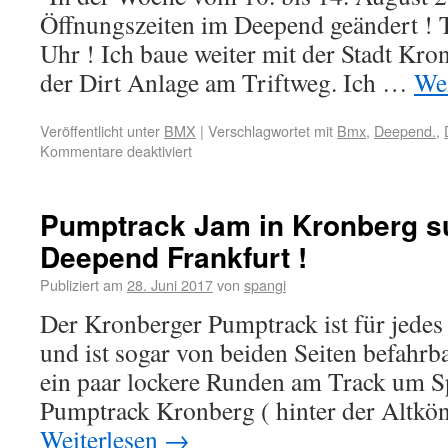
Öffnungszeiten im Deepend geändert ! Tä
Uhr ! Ich baue weiter mit der Stadt Kr
der Dirt Anlage am Triftweg. Ich …
Wei
Veröffentlicht unter
BMX
|
Verschlagwortet mit
Bmx
,
Deepend.
,
Kommentare deaktiviert
Pumptrack Jam in Kronberg s
Deepend Frankfurt !
Publiziert am
28. Juni 2017
von
spangi
Der Kronberger Pumptrack ist für jedes 
und ist sogar von beiden Seiten befahrba
ein paar lockere Runden am Track um S
Pumptrack Kronberg ( hinter der Altk
Weiterlesen
→