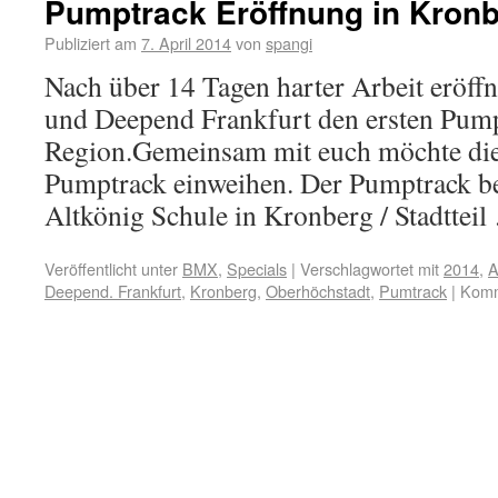
Pumptrack Eröffnung in Kronb
Publiziert am
7. April 2014
von
spangi
Nach über 14 Tagen harter Arbeit eröffn
und Deepend Frankfurt den ersten Pump
Region.Gemeinsam mit euch möchte die
Pumptrack einweihen. Der Pumptrack bef
Altkönig Schule in Kronberg / Stadttei
Veröffentlicht unter
BMX
,
Specials
|
Verschlagwortet mit
2014
,
A
Deepend. Frankfurt
,
Kronberg
,
Oberhöchstadt
,
Pumtrack
|
Komm