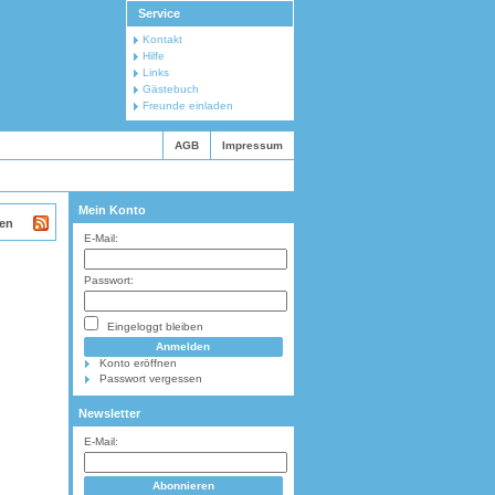
Service
Kontakt
Hilfe
Links
Gästebuch
Freunde einladen
AGB
Impressum
Mein Konto
en
E-Mail:
Passwort:
Eingeloggt bleiben
Konto eröffnen
Passwort vergessen
Newsletter
E-Mail: