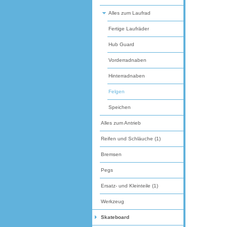
Alles zum Laufrad
Fertige Laufräder
Hub Guard
Vorderradnaben
Hinterradnaben
Felgen
Speichen
Alles zum Antrieb
Reifen und Schläuche (1)
Bremsen
Pegs
Ersatz- und Kleinteile (1)
Werkzeug
Skateboard