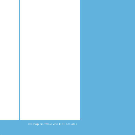
©
Shop Software von OXID eSales