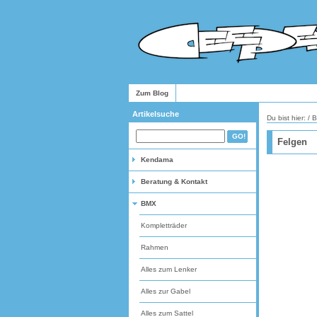
Zum Blog
Artikelsuche
Du bist hier: /
Felgen
Kendama
Beratung & Kontakt
BMX
Kompletträder
Rahmen
Alles zum Lenker
Alles zur Gabel
Alles zum Sattel