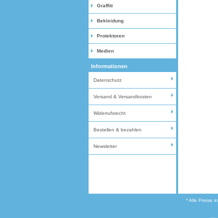
Graffiti
Bekleidung
Protektoren
Medien
Informationen
Datenschutz
Versand & Versandkosten
Widerrufsrecht
Bestellen & bezahlen
Newsletter
* Alle Preise 