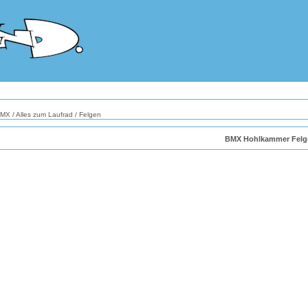
BMX
/
Alles zum Laufrad
/
Felgen
BMX Hohlkammer Felg