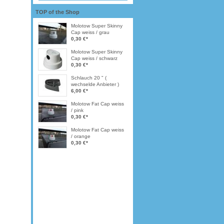
TOP of the Shop
Molotow Super Skinny
Cap weiss / grau
0,30 €
*
Molotow Super Skinny
Cap weiss / schwarz
0,30 €
*
Schlauch 20 " (
wechselde Anbieter )
6,00 €
*
Molotow Fat Cap weiss
/ pink
0,30 €
*
Molotow Fat Cap weiss
/ orange
0,30 €
*