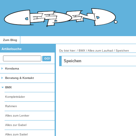
Zum Blog
Artikelsuche
Du bist hier: /
BMX
/
Alles zum Laufrad
/
Speichen
Speichen
Kendama
Beratung & Kontakt
BMX
Kompletträder
Rahmen
Alles zum Lenker
Alles zur Gabel
Alles zum Sattel