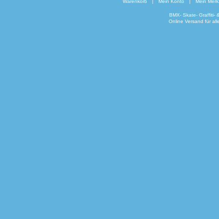
Warenkorb
|
Mein Konto
|
Mein Merkz
BMX- Skate- Graffiti-
Online Versand für al