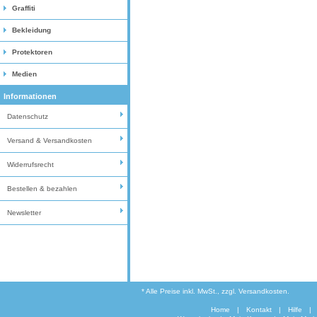
Graffiti
Bekleidung
Protektoren
Medien
Informationen
Datenschutz
Versand & Versandkosten
Widerrufsrecht
Bestellen & bezahlen
Newsletter
* Alle Preise inkl. MwSt., zzgl. Versandkosten.
Home
|
Kontakt
|
Hilfe
|