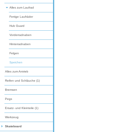
Alles zum Laufrad
Fertige Laufräder
Hub Guard
Vorderradnaben
Hinterradnaben
Felgen
Speichen
Alles zum Antrieb
Reifen und Schläuche (1)
Bremsen
Pegs
Ersatz- und Kleinteile (1)
Werkzeug
Skateboard