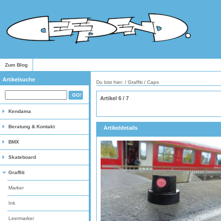
Zum Blog
Artikelsuche
Du bist hier: /
Graffiti
/
Caps
Artikel 6 / 7
Kendama
Beratung & Kontakt
Artikeldetails
BMX
Skateboard
Graffiti
Marker
Ink
Leermarker