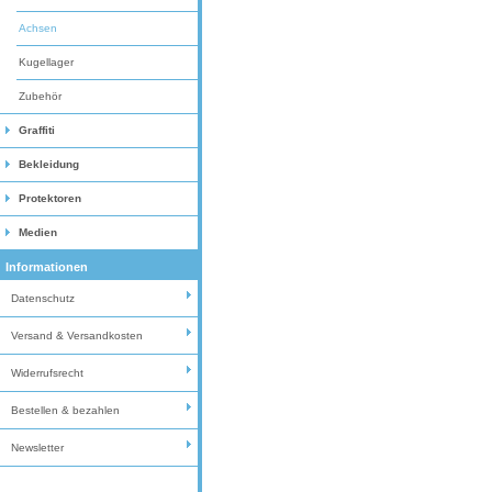
Achsen
Kugellager
Zubehör
Graffiti
Bekleidung
Protektoren
Medien
Informationen
Datenschutz
Versand & Versandkosten
Widerrufsrecht
Bestellen & bezahlen
Newsletter