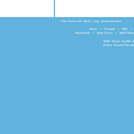
* Alle Preise inkl. MwSt., zzgl. Versandkosten.
Home
|
Kontakt
|
Hilfe
|
Warenkorb
|
Mein Konto
|
Mein Merkz
BMX- Skate- Graffiti-
Online Versand für al