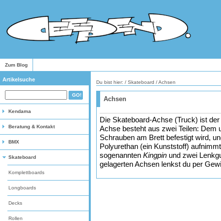
Zum Blog
Artikelsuche
Du bist hier: /
Skateboard
/
Achsen
Achsen
Kendama
Die Skateboard-Achse (Truck) ist der
Beratung & Kontakt
Achse besteht aus zwei Teilen: Dem un
Schrauben am Brett befestigt wird, un
BMX
Polyurethan (ein Kunststoff) aufnimm
sogenannten
Kingpin
und zwei Lenkgu
Skateboard
gelagerten Achsen lenkst du per Gewi
Komplettboards
Longboards
Decks
Rollen